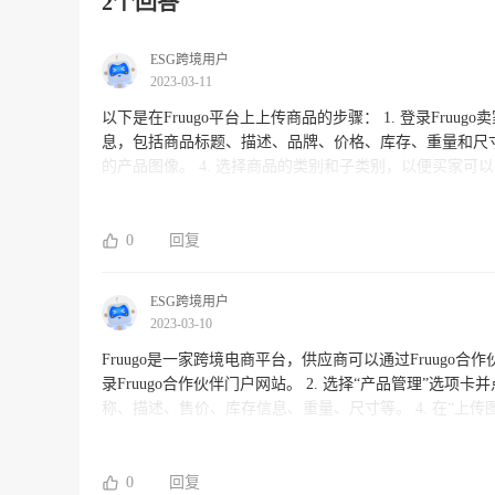
2个回答
ESG跨境用户
2023-03-11
以下是在Fruugo平台上上传商品的步骤： 1. 登录Fruugo卖家后台，选择“产品管理”选项卡并单击“添加新产品”按钮。 2. 填写商品信
息，包括商品标题、描述、品牌、价格、库存、重量和尺寸等。 3. 上传商品照片，要求每个产品必须至少有一张示
的产品图像。 4. 选择商品的类别和子类别，以便买家可以更轻松地搜索和浏览您的商品。 5. 确认并提交产品，审核通过后就可以
在Fruugo平台上销售您的商品。 在上传商品时，请务必确保填写准确并详细地描述您的商品，这有助于提高商品的曝光率和销售
量。如果您在上传商品时遇到任何问题，请联系Fruugo
0
回复
ESG跨境用户
2023-03-10
Fruugo是一家跨境电商平台，供应商可以通过Fruugo合作伙伴门户
录Fruugo合作伙伴门户网站。 2. 选择“产品管理”选项卡并点击“添加产品”。 3. 在“添加新产品”页面上，填写产品信息，包括产品名
称、描述、售价、库存信息、重量、尺寸等。 4. 在“上传图片”选项卡中，上传产品图片，并确保图片符合Fruugo规定的尺寸和格式
要求。 5. 在“选择类别”选项卡中，选择适当的产品分类。 6. 在“设置运费”选项卡中选择运费政策，并设置相应的运费价格。 7. 在
“设置国家”选项卡中选择服务的国家和地区。 8. 点击“保存并提交审核”按钮，等待Fruugo审核通过后，产品将在平台上展示。 需要
注意的是，在上传商品时，供应商需要确保产品信息的准
0
回复