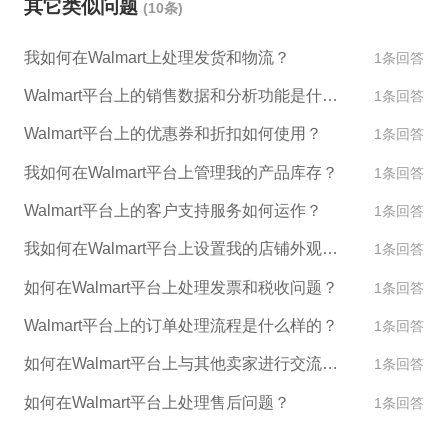
其它类似问题
(10条)
展示产品特点、功能和外观。 3. 提供竞争力的价格：
在Walmart平台上，价格竞争尤为激烈，客户通常比
我如何在Walmart上处理发货和物流？
1条回答
较注重价格。因此，建议在确定价格时，要考虑到竞
争对手的价格，并提供具有竞争力的价格。 4. 学习和
Walmart平台上的销售数据和分析功能是什么？
1条回答
应用Walmart推广策略：Walmart平台提供了各种推广
Walmart平台上的优惠券和折扣如何使用？
1条回答
手段，如捆绑销售、交叉销售、购物券等，这些手段
能够提高销售收入。在使用这些推广手段时，需要仔
我如何在Walmart平台上管理我的产品库存？
1条回答
细评估其成本和收益。 5. 引导客户评价：良好的评价
Walmart平台上的客户支持服务如何运作？
1条回答
可以提高商品在搜索结果中的排名，吸引更多的潜在
我如何在Walmart平台上设置我的店铺外观和设计？
客户。建议在售出商品后，通过邮件或私信方式引导
1条回答
客户评价商品，并及时回复客户的问题和反馈。
如何在Walmart平台上处理发票和税收问题？
1条回答
Walmart平台上的订单处理流程是什么样的？
1条回答
如何在Walmart平台上与其他卖家进行交流和合作？
1条回答
如何在Walmart平台上处理售后问题？
1条回答