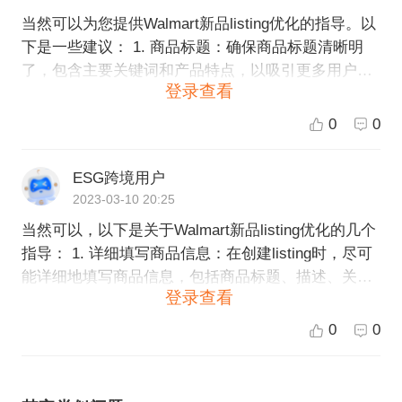
当然可以为您提供Walmart新品listing优化的指导。以
下是一些建议： 1. 商品标题：确保商品标题清晰明
了，包含主要关键词和产品特点，以吸引更多用户点
登录查看
击。 2. 关键词搜索：将关键词放在商品描述：简介、
功能特点、优点等区域，可以让搜索引擎更好地发现
0
0
您的产品。 3. 商品描述：用清晰的语言描述产品的特
点和优点，让用户对产品有更深入的了解。 4. 订单和
ESG跨境用户
评论等反馈：在订单和评论等反馈中回复客户，让他
2023-03-10 20:25
们知道您关心他们的购物体验，并为他们提供优质的
当然可以，以下是关于Walmart新品listing优化的几个
客户服务。 5. 定价：合理定价可以增加产品在市场中
指导： 1. 详细填写商品信息：在创建listing时，尽可
的竞争力，吸引更多用户进行购买。 6. 商品图片：确
能详细地填写商品信息，包括商品标题、描述、关键
保商品图片清晰、高质量，并展示商品的各个方面，
登录查看
词、品牌、包装尺寸、重量等信息。这些信息有助于
为用户提供更多的信息。 ESG跨境电商对于Walmart
提高商品在搜索结果中的排名，吸引更多的潜在客户
新品listing的优化具有丰富的经验和专业知识，我们
0
0
注意。 2. 使用高质量的图片：清晰、高质量的图片对
可以根据您的需求为您提供一系列的跨境电商服务。
于提高商品的销售效果至关重要。在Walmart平台
如果您需要进一步的帮助，请随时联系我们。
上，建议使用至少1000 x 1000像素、白底的图片，以