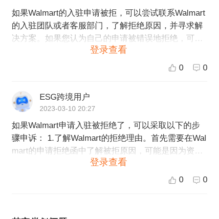
如果Walmart的入驻申请被拒，可以尝试联系Walmart
的入驻团队或者客服部门，了解拒绝原因，并寻求解
决方案。如果您认为自己的申请被错误地拒绝，可以
登录查看
向Walmart提出申诉。 申诉的具体步骤可能因为Walm
art的政策而有所不同，但通常需要准备一份正式的书
0
0
面申诉材料，详细说明您的情况，并提供支持材料以
证明您的资格和合规性。此外，您可以在申诉之前仔
ESG跨境用户
细阅读Walmart的入驻政策和条款，以确保您的申请
2023-03-10 20:27
符合要求。 如果您需要帮助进行申诉，可以咨询ESG
如果Walmart申请入驻被拒绝了，可以采取以下的步
跨境电商平台的客服人员，他们可以提供专业的指导
骤申诉： 1.了解Walmart的拒绝理由。首先需要在Wal
并帮助您解决问题。
mart的申请拒绝函中了解被拒原因，可能是因为资料
登录查看
不够完备、产品品质问题、违反了平台的规定等。 2.
完善资料。如果被拒原因是资料不够完备，需要针对
0
0
性地完善相关资料，确保资料的准确性和完整性。 3.
解决问题。如果被拒原因涉及到产品品质问题或违反
了平台的规定等问题，需要尽快解决问题，使得产品