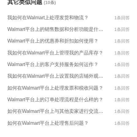
其它类似问题
(10条)
符合Walmart的要求，确保申请成功。 4.重新申请。
修正好原因后重新提交申请，申请应包括解决问题的
我如何在Walmart上处理发货和物流？
1条回答
证据和说明。 5.联系Walmart 支持。如果以上方法不
起作用，您可以联系Walmart支持团队以获取更多帮
Walmart平台上的销售数据和分析功能是什么？
1条回答
助和指导。 无论在哪种情况下，每次申请前都需要审
Walmart平台上的优惠券和折扣如何使用？
1条回答
慎准备和检查，以确保在提交申请之前已经充分满足
了Walmart入驻的要求。
我如何在Walmart平台上管理我的产品库存？
1条回答
Walmart平台上的客户支持服务如何运作？
1条回答
我如何在Walmart平台上设置我的店铺外观和设计？
1条回答
如何在Walmart平台上处理发票和税收问题？
1条回答
Walmart平台上的订单处理流程是什么样的？
1条回答
如何在Walmart平台上与其他卖家进行交流和合作？
1条回答
如何在Walmart平台上处理售后问题？
1条回答