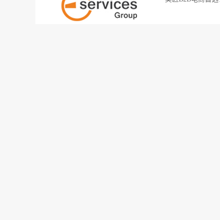
2026-05-09
186
精华
美国零售巨头！品
一个SKU对应一
2026-04-21
254
最新
新风口！“法国京
京东控股的Fnac 
2026-04-09
257
最新
鲸跃钱塘，智链