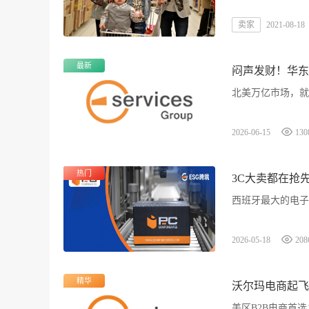
卖家
2021-08-18
最新
闷声发财！华东
北美万亿市场，就
2026-06-15
130
热门
3C大卖都在抢
西班牙最大的电子类电
2026-05-18
208
精华
沃尔玛电商起飞
美区B2B电商首选：Wal