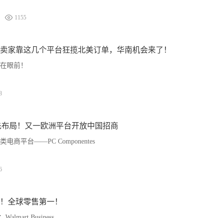
1155
卖家靠这几个平台狂揽北美订单，华南机会来了！
在眼前！
8
先布局！又一欧洲平台开放中国招商
商平台——PC Componentes
6
！全球零售第一！
mart Business