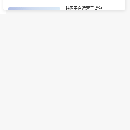
韩国平台运营干货包
进行中
包含四个韩国干货报告：Coupang
自注册指南、GMK站内推广指
南、韩国大促热销品详细预测、韩
国节日营销全攻略
免费领取
TikTok运营必备干货包
进行中
包含8个TikTok最新运营指南（市
场趋势、运营手册、节日攻略
等），官方出品，专业全面！
免费领取
韩国电商节日营销指南
进行中
10+韩国电商重要营销节点详细解
读；全年度各节日热度选品助力引
爆订单增长；8大节日营销技巧轻
松撬动大促流量密码。
免费领取
【平台干货】eMAG知识百科
进行中
涵盖从开店到大卖6个板块：开
店、运营、广告、选品、上架、物