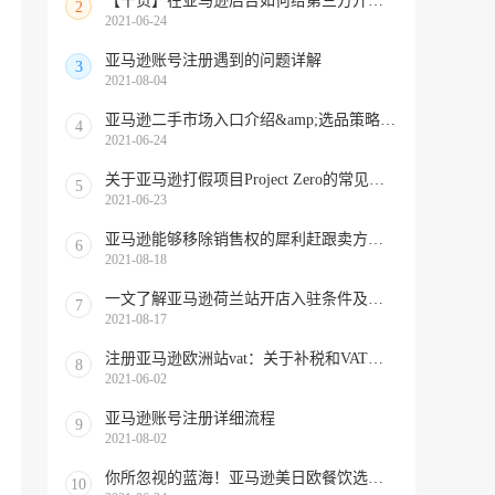
【干货】在亚马逊后台如何给第三方开发者账号授权？
2
2021-06-24
亚马逊账号注册遇到的问题详解
3
2021-08-04
亚马逊二手市场入口介绍&amp;选品策略&amp;销售技巧
4
2021-06-24
关于亚马逊打假项目Project Zero的常见问题解答
5
2021-06-23
亚马逊能够移除销售权的犀利赶跟卖方法汇总
6
2021-08-18
一文了解亚马逊荷兰站开店入驻条件及资质
7
2021-08-17
注册亚马逊欧洲站vat：关于补税和VAT，这些问答请收好！
8
2021-06-02
亚马逊账号注册详细流程
9
2021-08-02
你所忽视的蓝海！亚马逊美日欧餐饮选品&amp;合规性注意事项
10