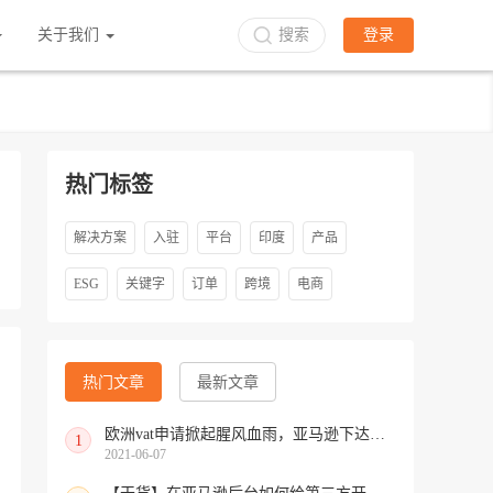
关于我们
搜索
登录
热门标签
解决方案
入驻
平台
印度
产品
ESG
关键字
订单
跨境
电商
热门文章
最新文章
欧洲vat申请掀起腥风血雨，亚马逊下达最后通牒，送你一份攻略避免税务稽查！
1
2021-06-07