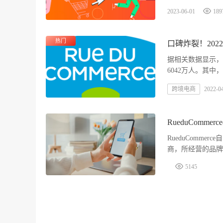
2023-06-01
189
热门
口碑炸裂！20
据相关数据显示，截
6042万人。其中
网购18.8次，
跨境电商
2022-0
RueduComm
RueduComm
商，所经营的品牌
地。2016年，法
5145