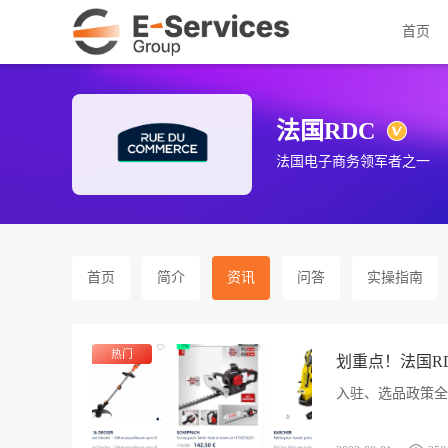
首页
法国RDC
法国电子商务领军者之一
首页
简介
资讯
问答
实操指南
热门
划重点！法国R
入驻、选品政策全