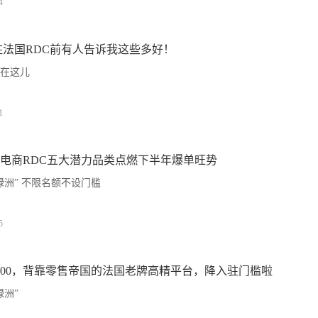
4
驻法国RDC前有人告诉我这些多好！
在这儿
1
电商RDC五大潜力品类点燃下半年爆单旺势
绿洲” 不限名额不设门槛
5
400，背靠零售帝国的法国老牌高精平台，降入驻门槛啦
绿洲”