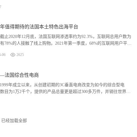
7
22年值得期待的法国本土特色出海平台
止2020年12月底，法国互联网渗透率约为92.3%，互联网总用户数为
，有78%的人接触了线上购物。2021年第一季度，68%的互联网用户平均
可以看出法国电商普及率不错。
4-06
2625
erce—法国综合性电商
erce自1999年成立以来，从创建初期的3C垂直电商改变为如今的综合型电
数目为1万2千个，提供的产品总量更是超过300多万件，并销往世界各
国零售商巨头家乐福...
已经加载全部