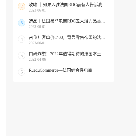
攻略 ｜如果入驻法国RDC前有人告诉我这些多好！
2
2023-06-01
选品｜法国黑马电商RDC五大潜力品类点燃下半年爆单旺势
3
2023-06-01
占位！客单价€400，背靠零售帝国的法国老牌高精平台，降入驻门槛啦
4
2023-06-01
口碑炸裂！2022年值得期待的法国本土特色出海平台
5
2022-04-06
RueduCommerce—法国综合性电商
6