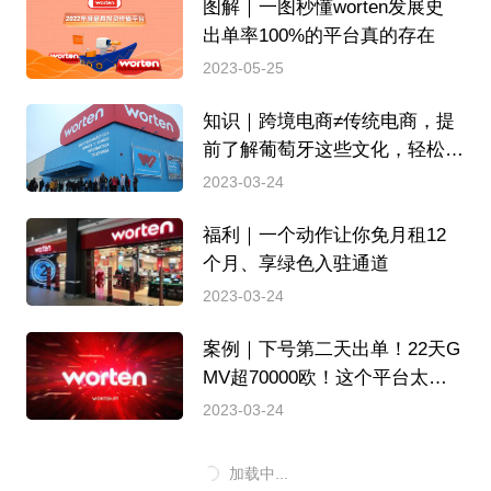
图解｜一图秒懂worten发展史
出单率100%的平台真的存在
2023-05-25
知识｜跨境电商≠传统电商，提
前了解葡萄牙这些文化，轻松本
土化
2023-03-24
福利｜一个动作让你免月租12
个月、享绿色入驻通道
2023-03-24
案例｜下号第二天出单！22天G
MV超70000欧！这个平台太好
卖啦
2023-03-24
加载中...