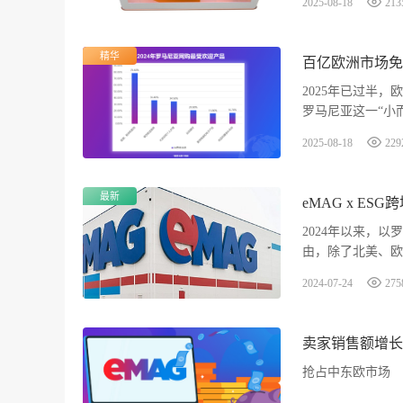
2025-08-18
213
精华
百亿欧洲市场免
2025年已过半
罗马尼亚这一“小
入驻罗马尼亚eMA
2025-08-18
229
单！
最新
eMAG x E
2024年以来，
由，除了北美、欧
内卷，更重要的是
2024-07-24
275
​卖家销售额增
抢占中东欧市场