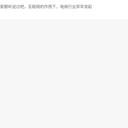
家都听说过吧，互联网的作用下，电商行业异军突起
2022-06-06
2544
亚电商平台买家须知
没有普及的时候，我们会认为电商是无稽之谈
2022-06-02
3514
尼亚最价值品牌，品牌价值上升 29% 至 10.27 亿欧元！
G已取代了Dacia，成为最有价值的罗马尼亚品牌。据全球最大的独立品牌
nd Finance的评估，eMAG价值已超过10亿欧元，比去年增长29%。这
次在罗马尼亚顶级企业中排名第一。
3