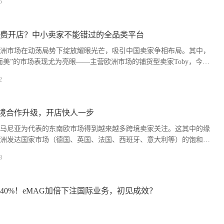
5
费开店？中小卖家不能错过的全品类平台
，欧洲市场在动荡局势下绽放耀眼光芒，吸引中国卖家争相布局。其中，
而美”的市场表现尤为亮眼——主营欧洲市场的铺货型卖家Toby，今年
G后如鱼得水：4月开店，5月正式运营即斩获2100单，日均订单近70
2
SG跨境合作升级，开店快人一步
以罗马尼亚为代表的东南欧市场得到越来越多跨境卖家关注。这其中的缘
洲发达国家市场（德国、英国、法国、西班牙、意大利等）的饱和与
东南欧地区的增长潜力。
8
长40%！eMAG加倍下注国际业务，初见成效？