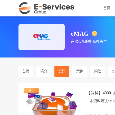
首页
eMAG
东欧市场的电商领头羊
首页
简介
资讯
案例
问答
精华
【资料】400
一本资料解决eM