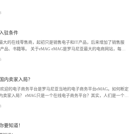
8
家入驻条件
亚最大的在线零售商，起初只是销售电子和IT产品，后来增加了销售服
产品、书籍等。 关于eMAG eMAG是罗马尼亚最大的电商网站，每天
..
6
适国内卖家入局？
欢迎的电子商务平台是罗马尼亚当地的电子商务平台eMAG。如何断定
国内卖家入局？ eMAG只是一个在线电子商务平台？其实，人们是一个由
集团产业...
8
货你要知道！