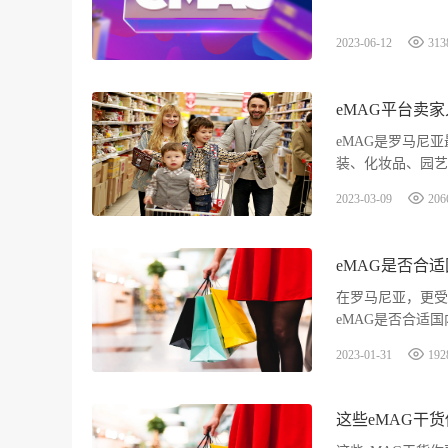
2023-06-12
313
eMAG平台卖
eMAG是罗马尼
装、化妆品、园艺
有数以万计的客户.
2023-03-09
206
eMAG是否合
在罗马尼亚，更受
eMAG是否合适
南非基金基金组成的
2023-01-31
192
这些eMAG干