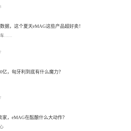
8
数据，这个夏天eMAG这些产品超好卖！
车……
7
00亿，匈牙利到底有什么魔力？
7
国卖家，eMAG在酝酿什么大动作？
心