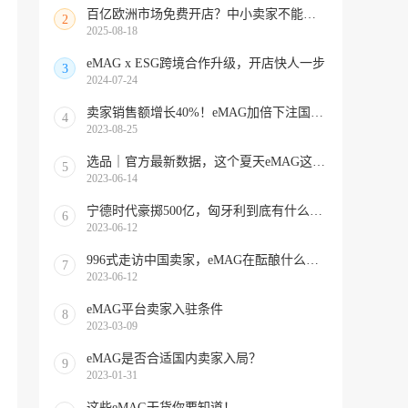
百亿欧洲市场免费开店？中小卖家不能错过的全品类平台
2
2025-08-18
eMAG x ESG跨境合作升级，开店快人一步
3
2024-07-24
​卖家销售额增长40%！eMAG加倍下注国际业务，初见成效？
4
2023-08-25
选品｜官方最新数据，这个夏天eMAG这些产品超好卖！
5
2023-06-14
宁德时代豪掷500亿，匈牙利到底有什么魔力？
6
2023-06-12
996式走访中国卖家，eMAG在酝酿什么大动作？
7
2023-06-12
eMAG平台卖家入驻条件
8
2023-03-09
eMAG是否合适国内卖家入局？
9
2023-01-31
这些eMAG干货你要知道！