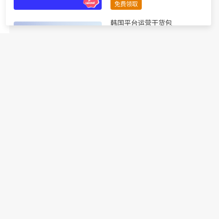
免费领取
韩国平台运营干货包
进行中
包含四个韩国干货报告：Coupang
自注册指南、GMK站内推广指
南、韩国大促热销品详细预测、韩
国节日营销全攻略
免费领取
TikTok运营必备干货包
进行中
包含8个TikTok最新运营指南（市
场趋势、运营手册、节日攻略
等），官方出品，专业全面！
免费领取
韩国电商节日营销指南
进行中
10+韩国电商重要营销节点详细解
读；全年度各节日热度选品助力引
爆订单增长；8大节日营销技巧轻
松撬动大促流量密码。
免费领取
【平台干货】eMAG知识百科
进行中
涵盖从开店到大卖6个板块：开