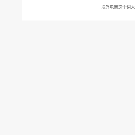
境外电商这个词大
SEO
跨境电商
最新
eMAG罗马尼
电商在那个网络还
SEO
跨境电商
热门
eMAG成为罗马
2022年，eMA
评估和战略公司Bra
是电子商务公司首
2022-05-17
286