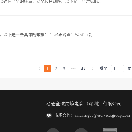
，以确保产品的质量、安全和合规性。以下是一些常见的...
？
下是一些具体的举措： 1. 尽职调查：Wayfair会...
1
2
3
47
跳至
页
易通全球跨境电商（深圳）有限公司
市场合作：shichangbu@eservicesgroup.com