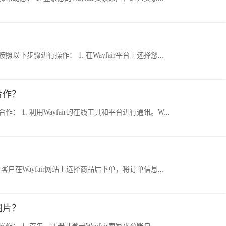
以下步骤进行操作： 1. 在Wayfair平台上选择您...
合作？
： 1. 利用Wayfair的在线工具和平台进行通讯。W...
：客户在Wayfair网站上选择商品后下单，将订单信息...
图片？