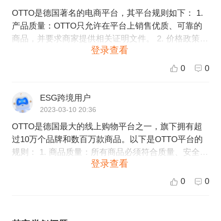
OTTO是德国著名的电商平台，其平台规则如下： 1.
产品质量：OTTO只允许在平台上销售优质、可靠的
商品，并要求商家提供相关证明文件。 2. 价格政策：
登录查看
商家必须在OTTO上遵守价格规定，不得存在欺诈行
为。 3. 库存管理：商家必须严格管理库存，确保能够
0
0
及时履行订单。 4. 客户服务：商家必须提供优质的售
后和客户服务，确保顾客满意度。 5. 信誉评价：OTT
ESG跨境用户
O将根据消费者提供的评价和反馈，对商家进行评分
2023-03-10 20:36
和排名。商家的信誉度将直接影响其在平台上的销售
OTTO是德国最大的线上购物平台之一，旗下拥有超
情况。 6. 知识产权：商家必须遵守知识产权法律法
过10万个品牌和数百万款商品。以下是OTTO平台的
规，不得发布涉及侵权、盗版等商品。 7. 支付与结
规则： 1. 商品质量：所有商品必须符合质量、安全和
算：商家应当使用OTP（OTTO Payment Gateway）
登录查看
法规要求，不得存在虚假广告和误导性信息。 2. 价格
进行支付和结算。 以上是OTTO的平台规则，商家如
政策：所有销售价格必须公平合理，不得设立不合理
果想要在平台上销售商品，必须遵守这些规则。
0
0
的价格限制和条件。 3. 服务承诺：所有销售商必须履
行购买者的权利和义务，包括退换货政策、保修和售
后服务等。 4. 数据保护：所有销售商必须严格遵守数