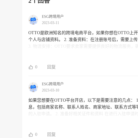
2个回答
ESG跨境用户
2023-03-11
OTTO是欧洲知名的跨境电商平台，如果你想在OTTO上开店，需要注意以下几点： 1. 
个人与店铺资料。 2. 准备资料：在注册账号后，需要上传店铺资质认证以及商品图片、描述等相关资料，确保其真实性和合法性。
3. 物流安排：OTTO要求卖家需要提供良好的物流服
虑好物流安排，选择可靠的物流合作伙伴。 4. 了解法规：在OTTO上销售商品需要符合欧洲的消费者保护法规和标准，因此，建议
卖家要了解相关的法规和标准，确保自己的商品能够通过审批并在平台上销售。 如果您想要在O
供全方位的跨境电商服务，包括注册账号、店铺开启、运
0
回复
的物流服务，帮助卖家在OTTO上实现更大的销售收益。
ESG跨境用户
2023-03-10
如果您想要在OTTO平台开店，以下是需要注意的几点： 1. 注册账号并填写真实信息 在注册OTTO账号时，请务必要填写真实的信
息，包括商家名称、联系人姓名、商家地址、联系方式等等
的入驻申请。 2. 准备好相关证件和资料 在进行入驻申请时，OTTO会要求商家提供相关的证件和资料，如商业营业执照、税务登记
证、品牌授权证书、产品清单、品牌介绍、售后服务等等。因
备好符合OTTO平台要求的商品 OTTO平台主要销售服装、鞋履、家居、美妆、母婴等商品。因此，商家需要根据OTTO平台的商
品特点，准备好符合OTTO平台要求的商品，并确保商品的质量和服务都能够
0
回复