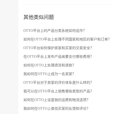
政策 作为OTTO平台的商家，必须要遵守OTTO平台的所有规定和政策，包括产品质量、售后服务、退换货政策、价格和运费等
等。如果商家违反了OTTO平台的规定和政策，有可能会
其他类似问题
OTTO平台上的产品分类系统如何运作？
如何在OTTO平台上处理不同国家和地区的客户和订单？
OTTO平台如何保护卖家和买家的交易安全？
在OTTO平台上发布产品需要支付哪些费用？
如何在OTTO上处理退货和退款？
我如何在OTTO上成为一名卖家？
OTTO平台对于卖家的评价体系是什么样的？
我可以在OTTO平台上销售哪些类型的产品？
如何在OTTO上设置我的运费和物流选项？
我如何在OTTO上查找买家的反馈和评论？