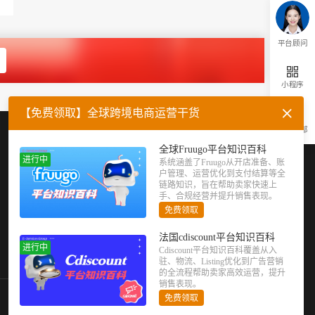
平台顾问
小程序
【免费领取】全球跨境电商运营干货
返回顶部
企业微信
官方公众号
全球Fruugo平台知识百科
进行中
系统涵盖了Fruugo从开店准备、账
户管理、运营优化到支付结算等全
链路知识，旨在帮助卖家快速上
手、合规经营并提升销售表现。
免费领取
法国cdiscount平台知识百科
进行中
Cdiscount平台知识百科覆盖从入
驻、物流、Listing优化到广告营销
的全流程帮助卖家高效运营，提升
销售表现。
免费领取