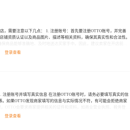
注册账号：首先要注册OTTO账号，并完善
务，确保商品能够准确地、及时地送达买家手中。因此，建议卖家在开店前考
登录查看
TTO上开店，ESG跨境可以为您提
营等全流程服务。同时，我们也拥有丰富的跨境物流资源，为您提供优质
。如果OTTO发现商家填写的信息与实际情况不符，有可能会拒绝商家
此，在申请入驻前，商家必须要准备好这些相关的证件和资料。 3. 准
登录查看
满足OTTO平台的标准。 4. 遵守OTTO平台的规定和