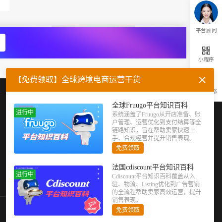
平台顾问
小程序
【免费领取】全球跨境电商运营干货
返回顶部
企业微信
官方公众号
全球Fruugo平台知识百科
进行中
系统涵盖了Fruugo从开店准备、账
户管理、运营优化到支付结算等全
链路知识，旨在帮助卖家快速上
手、合规经营并提升销售表现。
免费领取
法国cdiscount平台知识百科
进行中
Cdiscount平台知识百科覆盖从入
驻、物流、Listing优化到广告营销
的全流程帮助卖家高效运营，提升
销售表现。
免费领取