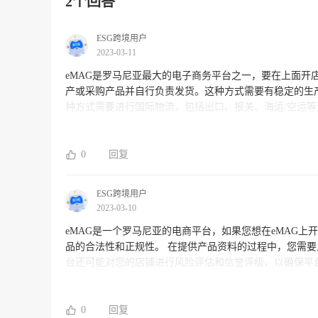
2个回答
ESG跨境用户
2023-03-11
eMAG是罗马尼亚最大的电子商务平台之一，要在上面开店需要
产或采购产品并自行负责发货。这种方式需要有稳定的生产供应链及配送渠道。 2. 与国内的
种方式需要进行国际物流，包括出口、报关、海运/空运等流程，需要有相应的经验
库或者供应商。这种方式需要与他们建立良好的合作关系，在价格、质量、服
货源的稳定性、质量保证、价格合理等因素，在选择上可
商所需的服务和专业支持。
0
回复
ESG跨境用户
2023-03-10
eMAG是一个罗马尼亚的电商平台，如果您想在eMAG
品的合法性和正规性。 在提供产品资料的过程中，您需要上传商品的详细介绍、图片、价格等信息，并通过平台的审核。同时，平
台还可能对您的店铺进行风险评估和信誉评级，以确保平台的安全和稳定。 另外，如果您在中国境
虑使用ESG跨境的服务，我们可以帮助您顺利开启跨境电
0
回复