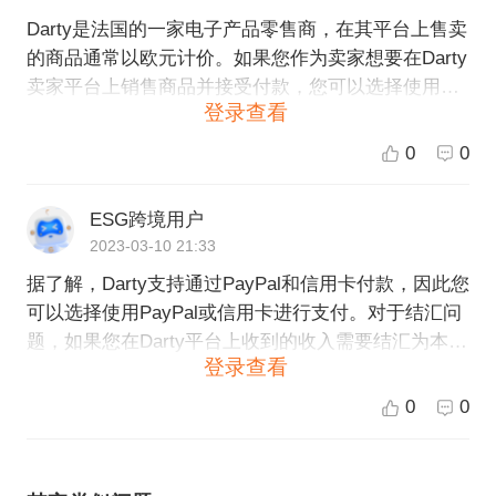
Darty是法国的一家电子产品零售商，在其平台上售卖
的商品通常以欧元计价。如果您作为卖家想要在Darty
卖家平台上销售商品并接受付款，您可以选择使用Pa
登录查看
yPal、信用卡或SEPA直接转账等方式进行收款，这些
方式都可以支持将您所得的欧元结汇到您的银行账户
0
0
中。不过，具体的收款结汇方式还需要根据您的情况
和所在地域进行具体的分析和选择，建议您咨询专业
ESG跨境用户
的跨境电商服务机构获取更加详细的信息和指导。
2023-03-10 21:33
据了解，Darty支持通过PayPal和信用卡付款，因此您
可以选择使用PayPal或信用卡进行支付。对于结汇问
题，如果您在Darty平台上收到的收入需要结汇为本地
登录查看
货币，请联系Darty平台或您的银行以获取更多信息。
此外，您也可以考虑使用第三方支付和结汇平台来处
0
0
理跨境交易。