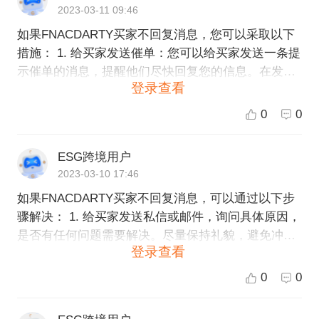
2023-03-11 09:46
如果FNACDARTY买家不回复消息，您可以采取以下
措施： 1. 给买家发送催单：您可以给买家发送一条提
示催单的消息，提醒他们尽快回复您的信息。在发送
登录查看
催单时，确保语气礼貌，买家会更愿意与您合作。 2.
打电话或发短信：如果您没有收到买家的回复，可以
0
0
尝试打电话或发送短信给他们，了解情况并解决问
题。 3. 投诉：如果买家无法响应您的消息或解决问
ESG跨境用户
题，您可以向FNACDARTY平台发起投诉。平台会介
2023-03-10 17:46
入调查并协助解决问题。在此期间，您可以与其他买
如果FNACDARTY买家不回复消息，可以通过以下步
家保持联系，以保持业务连续性。 在投诉过程中，如
骤解决： 1. 给买家发送私信或邮件，询问具体原因，
果您无法关闭投诉，请联系FNACDARTY客服，并向
是否有任何问题需要解决。尽量保持礼貌，避免冲
他们提供您的情况和证据，以获得更多的帮助和解决
登录查看
突。 2. 在FNACDARTY平台上联系客户支持部门，说
方案。
明情况并请求协助。客户支持团队可能会与买家联系
0
0
或采取其他措施解决问题。 3. 如买家未能给出明确回
复或解决方案，您可以考虑通过FNACDARTY平台投