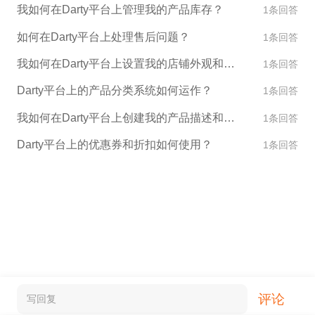
我如何在Darty平台上管理我的产品库存？
1条回答
如何在Darty平台上处理售后问题？
1条回答
我如何在Darty平台上设置我的店铺外观和设计？
1条回答
Darty平台上的产品分类系统如何运作？
1条回答
我如何在Darty平台上创建我的产品描述和图片？
1条回答
Darty平台上的优惠券和折扣如何使用？
1条回答
评论
写回复