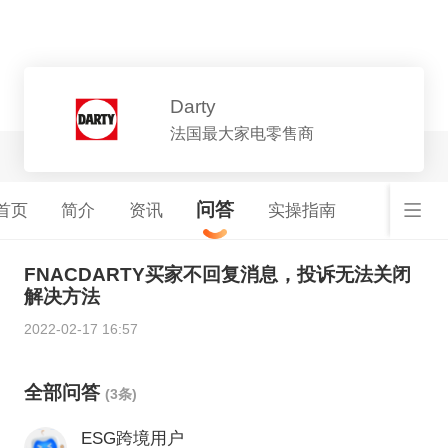
平台详情
Darty
法国最大家电零售商
问答
首页
简介
资讯
实操指南
FNACDARTY买家不回复消息，投诉无法关闭
解决方法
2022-02-17 16:57
全部问答
(3条)
ESG跨境用户