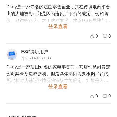
Darty是一家知名的法国零售企业，其在跨境电商平台
上的店铺被封可能是因为违反了平台的规定，例如售
假、欺诈等行为。对于这种情况，建议Darty尽快与平
登录查看
台联系沟通，了解被封店铺的具体原因，并积极采取
措施进行整改。同时也要在日后的经营中更加注意遵
0
0
守平台规定和法律法规，以避免再次出现被封的情
况。
ESG跨境用户
2023-03-10 21:33
Darty是一家法国知名的家电零售商，其店铺被封肯定
会对其业务造成影响。但是具体原因需要根据平台的
规定和对店铺运营情况的审核才能确定。如果是因为
登录查看
违反平台规定导致店铺被封，那么Darty需要反思自己
的运营问题，遵守平台规定，重新建立良好的店铺信
0
0
誉。如果是误封，Darty可以通过平台提供的申诉机制
进行申诉，维护自己的合法权益。无论遇到何种情
况，Darty应该及时与平台沟通，积极解决问题，保证