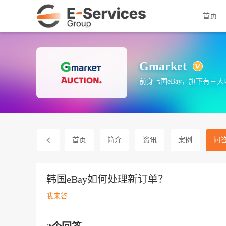
首页
Gmarket
前身韩国eBay，旗下有三
首页
简介
资讯
案例
问
韩国eBay如何处理新订单？
我来答