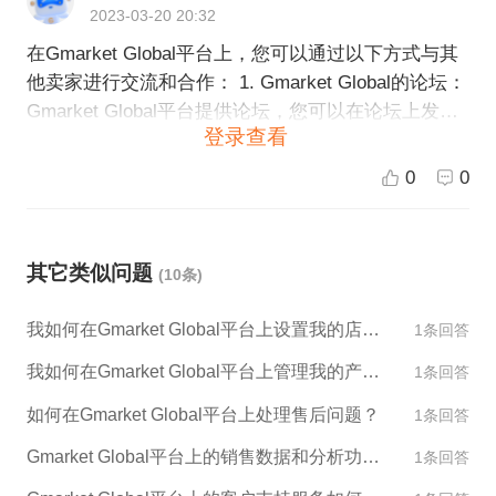
2023-03-20 20:32
在Gmarket Global平台上，您可以通过以下方式与其
他卖家进行交流和合作： 1. Gmarket Global的论坛：
Gmarket Global平台提供论坛，您可以在论坛上发帖
登录查看
与其他卖家进行交流，寻找合作机会。 2. Gmarket Gl
obal的社交媒体：Gmarket Global也在社交媒体平台
0
0
上活跃，您可以在社交媒体平台上关注Gmarket Glob
al并与其他卖家进行交流和合作。 3. 联系卖家：您可
以使用Gmarket Global平台的“联系卖家”功能直接与
其它类似问题
(10条)
其他卖家联系，寻找合作机会。 4. 参与Gmarket Glo
bal的活动：Gmarket Global经常会举办各种活动，您
我如何在Gmarket Global平台上设置我的店铺外观和设计？
1条回答
可以参与这些活动与其他卖家交流和合作，提高自己
的知名度和销售额。 无论您选择哪种方式，都应该始
我如何在Gmarket Global平台上管理我的产品库存？
1条回答
终保持礼貌和专业，建立良好的卖家关系并寻找合作
如何在Gmarket Global平台上处理售后问题？
1条回答
机会。
Gmarket Global平台上的销售数据和分析功能是什么？
1条回答