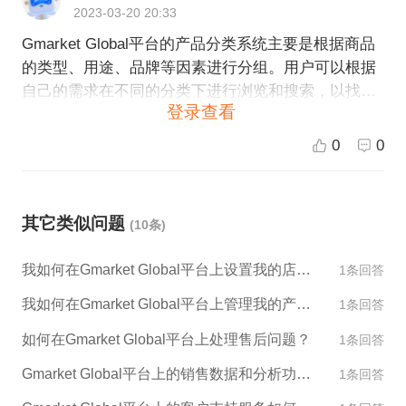
2023-03-20 20:33
Gmarket Global平台的产品分类系统主要是根据商品
的类型、用途、品牌等因素进行分组。用户可以根据
自己的需求在不同的分类下进行浏览和搜索，以找到
登录查看
自己需要的商品。 具体来说，Gmarket Global的产品
分类可以分为以下几大类： 1.服装&配件：包括男女
0
0
装、童装、鞋子、包袋、眼镜、饰品等。 2.美容&保
健：包括护肤品、彩妆、美发美甲、身体护理、健身
器材、医疗器械等。 3.家居&家电：包括家具、床上
其它类似问题
(10条)
用品、厨卫电器、生活小家电、大型家电等。 4.数码
&电脑：包括手机、电脑、平板、相机、音响、游戏
我如何在Gmarket Global平台上设置我的店铺外观和设计？
1条回答
等。 5.运动&户外：包括运动服饰、运动鞋、运动器
材、户外装备等。 6.母婴&玩具：包括孕婴用品、童
我如何在Gmarket Global平台上管理我的产品库存？
1条回答
车床、玩具、玩偶等。 7.车品&家居装修：包括汽车
如何在Gmarket Global平台上处理售后问题？
1条回答
用品、家居装饰、家具布艺、灯具照明等。 以上分类
是Gmarket Global平台的主要分类，用户还可以在各
Gmarket Global平台上的销售数据和分析功能是什么？
1条回答
个分类下面查看更细分的子分类，以便更加准确地找