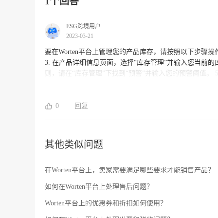
1个回答
ESG跨境用户
2023-03-21
要在Worten平台上管理您的产品库存，请按照以下步骤操作： 1. 登录Worten卖家后台 2. 点击“商品管理”并选择要更新
3. 在产品详细信息页面，选择“库存管理”并输入您当前
则，请在“库存管理”下找到“预警”并输入您的预警阈值。 5. 保存所做的
存以确保订单能及时发货以及消费者不会收到缺货的产品。
时，若您想要入驻Worten平台，ESG跨境电商团队也
0
回复
其他类似问题
在Worten平台上，卖家需要满足哪些要求才能销售产品？
如何在Worten平台上处理售后问题？
Worten平台上的优惠券和折扣如何使用？