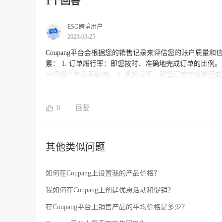
1个回答
ESG跨境用户
2023-03-25
Coupang平台会根据您的销售记录来评估您的账户质
素： 1. 订单履行率：即您按时、准确地完成订单的比例。如果您的订单履行率低于Coupang平台规定的最小标准，可能会对您的账
户评级产生负面影响。 2. 退换货率：即您订单中被退还或者需要更换的比例。高退货率可能会表明您的商品质量或描述不符合买家
的预期，进而对您的账户评级产生负面影响。 3. 评价质量：即您收到的买家评价的质量和内容。如果您收到的评价带有负面评分或
一些描述与事实不符的评语，可能会对您的账户评级产生负面影响。 4. 商品描述和图片质量：Coupang平
实性和准确性。如果您的商品图片或描述不够准确或存在不符合事
0
回复
率：即您的订单被取消的比例。如果您的订单取消率过高，可能会对您的账户
您可以着重优化以上方面，以提高您的账户质量和信誉度
其他类似问题
如何在Coupang上设置我的产品价格？
我如何在Coupang上创建优惠活动和促销？
在Coupang平台上销售产品的平均价格是多少？