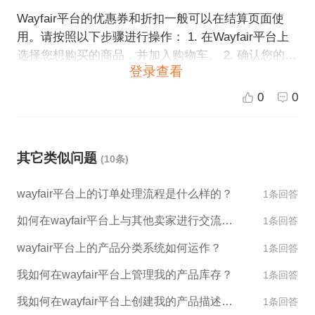
Wayfair平台的优惠券和折扣一般可以在结算页面使
用。请按照以下步骤进行操作： 1. 在Wayfair平台上
选择您想购买的商品，并加入购物车。 2. 确认您的购
登录查看
物车中的商品是否正确，然后单击“结算”。 3. 在结算
页面上，您将看到一个“使用优惠券”或“使用促销代码”
0
0
的框，将优惠码或折扣码输入该框。 4. 单击“应用”，
系统将自动计算折扣金额，并在下方显示实际支付金
额。 5. 最后，确认订单信息和支付金额，完成订单支
其它类似问题
(10条)
付。 请注意，不同的优惠券和折扣可能有不同的使用
限制和有效期限制。如果您在使用优惠券或折扣时遇
wayfair平台上的订单处理流程是什么样的？
1条回答
到问题，请及时联系Wayfair客服寻求帮助。
如何在wayfair平台上与其他卖家进行交流和合作？
1条回答
wayfair平台上的产品分类系统如何运作？
1条回答
我如何在wayfair平台上管理我的产品库存？
1条回答
我如何在wayfair平台上创建我的产品描述和图片？
1条回答