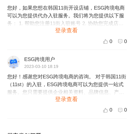
您好，如果您想在韩国11街开设店铺，ESG跨境电商
可以为您提供代办入驻服务。我们将为您提供以下服
务： 1. 帮助您注册11街入驻账号 2. 协助您完成店铺
登录查看
资料提交和审核 3. 为您提供平台操作培训和技术支持
4. 提供市场分析和推广等服务，帮助您在韩国11街上
0
0
成功开展业务 如果您有意向入驻韩国11街，可以联系
我们获取更多详细信息，我们将竭诚为您服务。
ESG跨境用户
2023-03-10 18:19
您好！感谢您对ESG跨境电商的咨询。 对于韩国11街
（11st）的入驻，ESG跨境电商可以为您提供一站式
服务。您只需要提供企业相关资料、品牌信息、产品
登录查看
信息等，我们的专业团队就可以为您完成韩国11街的
代办入驻业务。 同时，我们也可以提供跨境电商平台
0
0
的整体解决方案，包括但不限于平台入驻、店铺装
修、仓储物流、卖家服务等，为您的跨境电商业务提
供强有力的支持和保障。 如果您有意向入驻韩国11街