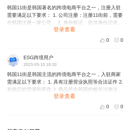
韩国11街是韩国著名的跨境电商平台之一，注册入驻
需要满足以下要求： 1. 公司注册：注册11街前，需要
在韩国注册一家公司。 2. 身份验证：提供身份证或护
登录查看
照等身份证明文件进行验证。 3. 税务代理：由税务代
理公司负责纳税和申报税务文件。 4. 品牌授权证明：
0
0
出售品牌商品的卖家需要提供品牌授权证明。 5. 手机
验证：需要用有效的韩国手机号码进行验证。 以上是
ESG跨境用户
11街注册的一般要求，不同类别的商家可能还需要满
2023-03-10 18:20
足特定的资质和要求。如果您需要帮助入驻韩国11
韩国11街是韩国主流的跨境电商平台之一，入驻商家
街，可以考虑联系专业的跨境电商服务商，例如ESG
需满足以下要求： 1. 具有注册营业执照等合法证件 2.
跨境电商，他们可以提供全方位的入驻服务和解决方
有稳定的货源和库存 3. 商品符合韩国的相关法律法规
案。
登录查看
和标准 4. 具备一定的品牌影响力和行业经验 此外，
韩国11街还要求入驻商家在平台上进行交易时，必须
0
0
遵守平台公布的规则和标准，确保交易的安全和透
明。如果您想更进一步了解入驻韩国11街的具体流程
和要求，建议您前往11街官方网站或者咨询专业的跨