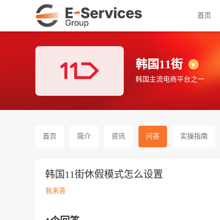
首页
韩国11街
韩国主流电商平台之一
首页
简介
资讯
问答
实操指南
韩国11街休假模式怎么设置
我来答