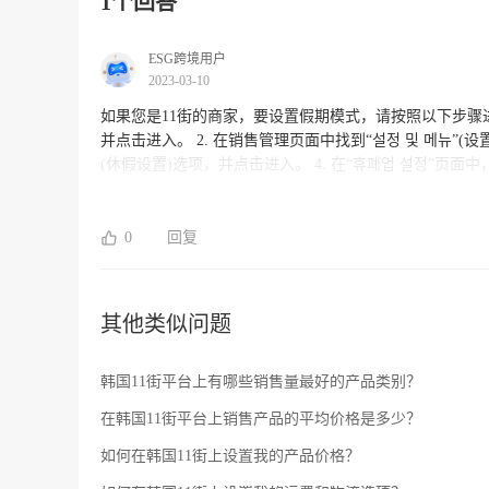
1个回答
ESG跨境用户
2023-03-10
如果您是11街的商家，要设置假期模式，请按照以下步骤进行操作： 1. 登录11街商家中心，在左侧菜单栏中
并点击进入。 2. 在销售管理页面中找到“설정 및 메뉴”(设置和菜单)选项，并点击进入。 3. 在“설정 및 메뉴”页面中找到“휴폐업 설정”
(休假设置)选项，并点击进入。 4. 在“휴폐업 설정”页面中，您可以根据需要设置您的休假日期和营业时间。按照提示输入您的休假
开始日期、结束日期和营业时间，然后单击“저장”(保存)按钮即可完成设置。 请注意，如果您的
您的销售和买家体验，建议您事先向您的买家通知您的休
0
回复
其他类似问题
韩国11街平台上有哪些销售量最好的产品类别？
在韩国11街平台上销售产品的平均价格是多少？
如何在韩国11街上设置我的产品价格？