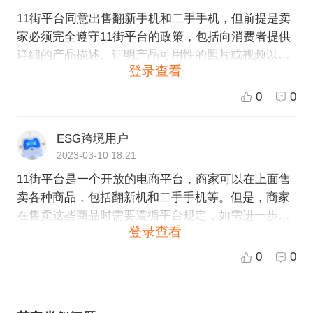
11街平台同意出售翻新手机和二手手机，但前提是卖
家必须完全遵守11街平台的政策，包括向消费者提供
详细的产品描述、证明产品可用性的照片或视频以及
登录查看
提供充分的退换货政策。如果您是卖家并希望在11街
平台销售翻新手机或二手手机，请确保您已经阅读并
0
0
理解该平台的政策，并遵守所有规定。
ESG跨境用户
2023-03-10 18:21
11街平台是一个开放的电商平台，商家可以在上面售
卖各种商品，包括翻新机和二手手机等。但是，商家
在售卖这些商品时需要遵循平台规定，如需进一步了
登录查看
解11街平台的售卖规则，建议您前往11街平台官方网
站了解相关信息。如果您想在11街平台售卖翻新机或
0
0
二手手机，我们ESG跨境电商可以为您提供相关服务
并协助您顺利入驻平台，欢迎联系我们进行更详细的
咨询。