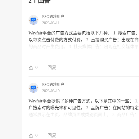
2个回答
ESG跨境用户
2023-03-11
Wayfair平台的广告方式主要包括以下几种： 1. 搜索广告：出现在搜索结果页的广告，通常会在搜索关键词相关的商品上展示，并
以每次点击付费的方式付费。 2. 直接购买广告：出现在商品详情页中，向用户展示相关商品的广告，并在用户直接购买广告中展示
的商品时产生费用。 3. 社交媒体广告：出现在社交媒体平台上，如Facebook、Instagram等，通常在用户的个人资料页或新闻动态中
广告以提高在目标受众中的知名度。 4. 显示广告：在Wayfair主页和其他网站上，根据礼品卡或折扣码或其他促销进行广告展示。
5. 推广邮件：通过电子邮件发送的营销邮件，包括打折促销、新品推荐等。 以上是Wayfair平台
策略应该根据品牌定位、目标受众、营销目的等因素而定
0
回复
ESG跨境用户
2023-03-10
Wayfair平台提供了多种广告方式，以下是其中的一些： 1. 搜索广告：在Wayfair网站的搜索结果页面上展示广告，以提高产品在用
户搜索时的曝光率和可见性。 2. 品牌广告：在网站的特定位置展示品牌广告，以增强对特定品牌的认知度和品牌美誉度。这些广告
通常展示在主页、品牌页面或类别页面上。 3. 商品广告：在产品详细页面的侧边栏或相关产品栏目中，展示其他相关的商品，增加
购买转化率。 4. 社交广告：利用社交媒体平台展示品牌广告，扩大品牌知名度，提高用户参与度。 5. Email营销：通过邮件向注册
用户发送促销邮件和折扣信息，提醒用户浏览和购买。 6. 合作营销：与其他网站或品牌合作，利用对方的流量和想要达到的目标人
群，开展广告合作。 客户可以根据自己的营销
0
回复