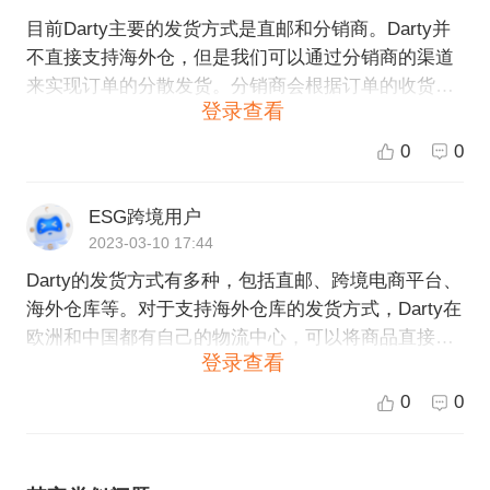
目前Darty主要的发货方式是直邮和分销商。Darty并
不直接支持海外仓，但是我们可以通过分销商的渠道
来实现订单的分散发货。分销商会根据订单的收货地
登录查看
址，在自己的仓库中进行发货。Darty售后部门随时跟
进订单的物流情况，确保订单能够顺利到达客户手
0
0
中。同时，如果您有海外仓库资源，我们也可以根据
需求提供相应的支持和服务，帮助您更好地拓展海外
ESG跨境用户
市场。如果您有更多关于Darty的问题，欢迎随时咨
2023-03-10 17:44
询。
Darty的发货方式有多种，包括直邮、跨境电商平台、
海外仓库等。对于支持海外仓库的发货方式，Darty在
欧洲和中国都有自己的物流中心，可以将商品直接从
登录查看
仓库发出，更加便捷快速。如果您需要了解更多关于
Darty的发货方式和支持情况，可以联系ESG跨境电商
0
0
服务平台的客服进行咨询。同时，我们也可以为您推
荐适合的仓储和物流方案，以满足您的特定业务需
求。