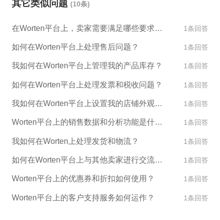
其它类似问题
(10条)
息，可以登录并开始配置您的店铺信息，包括添加商
品、设置价格、添加商品描述等。此外，您还可以开
在Worten平台上，卖家需要满足哪些要求才能销售产品？
1条回答
始为您的产品制定营销策略和计划。 希望这些信息对
如何在Worten平台上处理售后问题？
1条回答
您有所帮助。
我如何在Worten平台上管理我的产品库存？
1条回答
如何在Worten平台上处理发票和税收问题？
1条回答
我如何在Worten平台上设置我的店铺外观和设计？
1条回答
Worten平台上的销售数据和分析功能是什么？
1条回答
我如何在Worten上处理发货和物流？
1条回答
如何在Worten平台上与其他卖家进行交流和合作？
1条回答
Worten平台上的优惠券和折扣如何使用？
1条回答
Worten平台上的客户支持服务如何运作？
1条回答