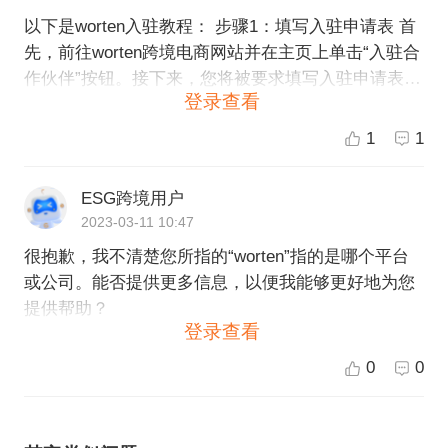
以下是worten入驻教程： 步骤1：填写入驻申请表 首
先，前往worten跨境电商网站并在主页上单击“入驻合
作伙伴”按钮。接下来，您将被要求填写入驻申请表。
登录查看
请根据要求提供基本信息，例如公司名称、联系人姓
名、联系电话、邮箱地址、经营范围等。 步骤2：等
1
1
待审核 成功提交申请后，您将收到一封worten团队发
送的确认电子邮件。之后，worten团队将评估您提供
ESG跨境用户
的信息并审核您的资质。审核流程可能需要一些时
2023-03-11 10:47
间，请耐心等待。 步骤3：上传相关资料 审核通过
很抱歉，我不清楚您所指的“worten”指的是哪个平台
后，您将被要求向worten提供必要的公司注册文件和
或公司。能否提供更多信息，以便我能够更好地为您
其他相关资料。根据要求，您需要准备好以下文件：
提供帮助？
公司注册证明、营业执照、税务登记证明等。 步骤
登录查看
4：签署合同 审核通过并上传所有必要的文件后，wor
ten将向您发送签署入驻合同的邀请。请务必仔细阅读
0
0
合同条款并确保您完全理解。如果您同意并接受这些
条件，请在合同上签字并返回worten。 步骤5：开通
店铺 签署合同后，您将立即获得您的worten账号信