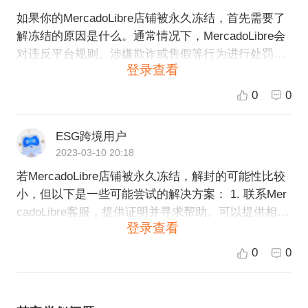
如果你的MercadoLibre店铺被永久冻结，首先需要了
解冻结的原因是什么。通常情况下，MercadoLibre会
对违反平台规则、涉嫌欺诈或售假等行为进行处罚，
登录查看
包括暂停或永久冻结店铺，以维护平台的健康和秩
序。 如果你认为自己的店铺被错误地冻结，可以联系
0
0
MercadoLibre的客服部门解决问题。如果冻结是由于
违反了平台规则，那么要解决问题并解封店铺就需要
ESG跨境用户
积极与MercadoLibre合作。 以下是一些可能的步骤：
2023-03-10 20:18
1. 向MercadoLibre客服反馈问题； 2. 提供相关的证据
若MercadoLibre店铺被永久冻结，解封的可能性比较
或信息，证明你没有违反平台规则，或者解释任何误
小，但以下是一些可能尝试的解决方案： 1. 联系Mer
解； 3. 如果你的店铺被冻结是由于欺诈或售假行为，
cadoLibre客服，提供证明并寻求帮助。可以提供相关
那么解封的机会可能就比较小，但是你可以致电Merc
登录查看
证据和文件以证明店铺的合法经营和诚信经营。 2. 如
adoLibre，查看是否能够对解决问题提供帮助。 总
果冻结是由于违反了平台规定而导致的，则需要查看
之，在解决问题和解封店铺方面，与MercadoLibre保
0
0
规定并进行更改，如有必要，可以向平台提供改进计
持沟通和合作是非常重要的。此外，确保在将来经营
划。 3. 如果官方无法提供帮助，则可以寻求法律援助
店铺时遵守平台规则和政策，以避免类似问题的再次
或咨询专业机构的建议，以制定有效策略并保护自己
发生。