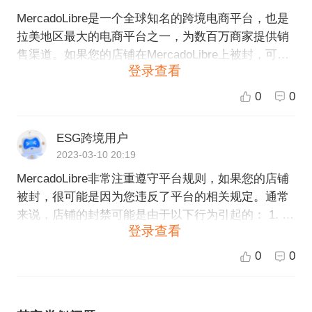
MercadoLibre是一个全球知名的跨境电商平台，也是
拉美地区最大的电商平台之一，为数百万商家提供销
售渠道。如果您的店铺在MercadoLibre上被封，可能
登录查看
是因为违反了平台的规定和政策。 首先，建议您查看
平台的规则和政策，了解哪些行为被禁止，因为违反
0
0
平台规定可能导致店铺被封。 如果您不确定造成了店
铺被封的原因，可以向MercadoLibre的客服部门提交
ESG跨境用户
申诉邮件，说明情况并提供相关证据，请求平台解除
2023-03-10 20:19
封禁。 另外，建议您在日常经营中注意遵守平台规
MercadoLibre非常注重遵守平台规则，如果您的店铺
定，不要出现违规行为，以避免店铺被封的情况发
被封，很可能是因为您违反了平台的相关规定。通常
生。 如果您需要进一步帮助，建议您联系MercadoLib
来说，店铺的封禁可能是由于以下行为引起的： 1. 售
re的客服团队获取更详细的信息和支持。
登录查看
卖假冒伪劣产品或者侵犯版权/商标等知识产权行为。
2. 违反平台安全规则，比如利用平台进行欺诈行为以
0
0
及虚假广告等行为。 3. 违反平台的反洗钱和反恐怖主
义融资规定。 如果您的店铺被封，建议您先仔细阅读
平台的规定和通知，并查看店铺被封的具体原因。如