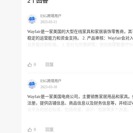
2个回答
ESG跨境用户
2023-03-11
Wayfair是一家美国的大型在线家具和家居装饰零售商，其平台规则如下： 1. 入驻要求：供应商必
稳定的运营能力和资金支持。 2. 产品审核：Wayfair会对入驻供应商的产品进行审核，确保它们符合当地法律法规和平台规定，并
且质量达到标准。 3. 定价与优惠政策：供应商需要遵守Wayfair的定价策略，并且不能私下与消费者达成价格协议。此外，平台也
有自己的优惠政策，供应商可以根据需求参与活动。 4. 费用和结算：Wayfair有平台使用费用和销售佣金。平台会定期向供应商提
供销售报表和结算款项。 5. 服务和评价：供应商需要向消费者提供优质的售后服务，并尽可能满足他们的需求。同时，Wayfair也
会对供应商的销售额和产品评价进行考核和评估。 如果您想要了解更详细的信息或入驻Wayfair平台，可以直接联系该平台并进行
0
回复
申请。
ESG跨境用户
2023-03-10
Wayfair是一家美国电商公司，主要销售家居用品和家具。他们的平台规则主
注册，提供店铺信息、商品信息以及财务信息等，并经过Wayfair的审核批准方可入驻平
合平台的规定标准，包括质量、设计、包装等多个方面。 3. 客户服务：卖家需按规定提供客户支持，包括产品咨询、售后服务，和
处理退货退款等问题。 4. 订单处理和支付：Wayfair提供订单管理系统，并通过该系统进行订单的处理和结算。 5. 费用：平台会向
卖家征收一定的费用，包括平台使用费、市场推广费等。 需要注意的是，Wayfair的平台规则在不断发展变化，卖家需要不断关注
和学习最新政策，以确保自己能够在平台上保持良好的运
0
回复