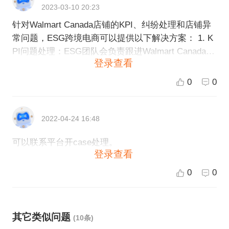
2023-03-10 20:23
针对Walmart Canada店铺的KPI、纠纷处理和店铺异
常问题，ESG跨境电商可以提供以下解决方案： 1. K
PI问题处理：ESG团队会负责跟进Walmart Canada的
登录查看
KPI标准，了解各项指标的具体要求和评估标准，并
且与店铺合作方制定相应的改进计划，帮助店铺提高
0
0
各项指标的表现。 2. 纠纷处理：当出现纠纷问题时，
ESG团队会及时介入并与Walmart Canada交流解决方
案。我们会根据纠纷的具体情况，了解双方的意见并
2022-04-24 16:48
提出合理的解决方案，确保维护店铺的利益。 3. 店铺
可以联系平台开case处理。
异常处理：在Walmart Canada的店铺运营过程中，会
登录查看
出现各种异常情况，例如账户异常、订单异常、产品
异常等。ESG团队可以为店铺提供一站式解决方案，
0
0
及时发现并处理各种异常，确保店铺的正常运营。 我
们是跨境电商综合服务提供商，能够为客户提供完
整、专业的解决方案。如果您有兴趣了解更多信息或
其它类似问题
(10条)
想进一步了解如何入驻Walmart Canada，请随时联系