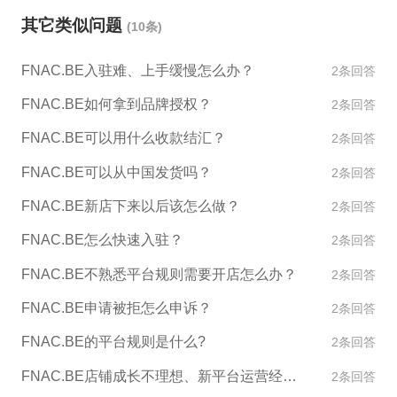
出现纠纷问题，建议及时与买家进行沟通，并尽力解
其它类似问题
(10条)
决问题。如果无法协商解决，可以通过FNAC.BE平台
提供的投诉通道进行投诉处理。 3. 店铺异常：如果店
FNAC.BE入驻难、上手缓慢怎么办？
2条回答
铺出现异常，如商品下架、店铺关闭等情况，建议及
时联系FNAC.BE平台客服寻求帮助，了解异常情况的
FNAC.BE如何拿到品牌授权？
2条回答
原因，并根据平台的要求进行处理。 总的来说，FNA
FNAC.BE可以用什么收款结汇？
2条回答
C.BE平台非常注重卖家的服务水平和表现，卖家需要
对店铺KPI、纠纷处理以及店铺异常情况及时处理，
FNAC.BE可以从中国发货吗？
2条回答
保证店铺正常运营和优秀表现。
FNAC.BE新店下来以后该怎么做？
2条回答
FNAC.BE怎么快速入驻？
2条回答
FNAC.BE不熟悉平台规则需要开店怎么办？
2条回答
FNAC.BE申请被拒怎么申诉？
2条回答
FNAC.BE的平台规则是什么?
2条回答
FNAC.BE店铺成长不理想、新平台运营经验不足怎么办？
2条回答