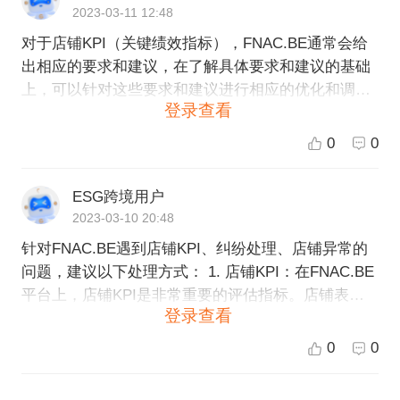
2023-03-11 12:48
对于店铺KPI（关键绩效指标），FNAC.BE通常会给
出相应的要求和建议，在了解具体要求和建议的基础
上，可以针对这些要求和建议进行相应的优化和调
登录查看
整，从而提升店铺KPI的表现。如果遇到纠纷处理或
店铺异常情况，建议及时联系FNAC.BE的客服人员，
0
0
向其汇报具体情况，以便及时得到处理和解决。为了
更好地保证店铺运营的稳定性和质量，建议定期进行
ESG跨境用户
店铺排查和风险评估，及时发现和解决问题。此外，
2023-03-10 20:48
ESG跨境电商也可以为FNAC.BE店铺提供相关的服务
针对FNAC.BE遇到店铺KPI、纠纷处理、店铺异常的
和支持，帮助店铺更好地运营。
问题，建议以下处理方式： 1. 店铺KPI：在FNAC.BE
平台上，店铺KPI是非常重要的评估指标。店铺表现
登录查看
良好，可以获得更多的曝光率，从而吸引更多的流
量。如果店铺KPI出现问题，建议对KPI进行分析，找
0
0
出问题的原因，并及时进行调整和优化。 2. 纠纷处
理：FNAC.BE平台非常重视买家和卖家的权益。如果