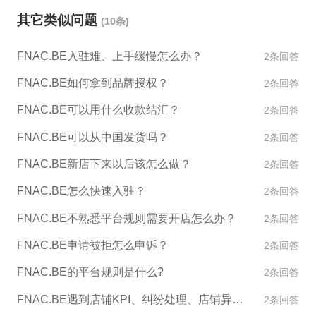
和链接优化，提高店铺在搜索结果页面的排名和流
其它类似问题
(10条)
量。 4. 境外运营：ESG跨境电商提供全球开店、运营
等跨境电商服务，可以帮助店铺开拓更多的海外市
FNAC.BE入驻难、上手缓慢怎么办？
2条回答
场，增加销售额。 5. 专业培训：ESG跨境电商可以提
供相关的培训课程，提高团队的新平台运营经验，提
FNAC.BE如何拿到品牌授权？
2条回答
高店铺的竞争力。 以上方案可以根据具体情况进行定
FNAC.BE可以用什么收款结汇？
2条回答
制化，并持续优化和调整，以提升店铺的成长和表
现。同时，如果客户需要入驻ESG跨境平台进行跨境
FNAC.BE可以从中国发货吗？
2条回答
电商业务，我们也将提供一站式的跨境电商服务，助
FNAC.BE新店下来以后该怎么做？
2条回答
力客户开创更多的商机。
FNAC.BE怎么快速入驻？
2条回答
FNAC.BE不熟悉平台规则需要开店怎么办？
2条回答
FNAC.BE申请被拒怎么申诉？
2条回答
FNAC.BE的平台规则是什么?
2条回答
FNAC.BE遇到店铺KPI、纠纷处理、店铺异常如何处理？
2条回答