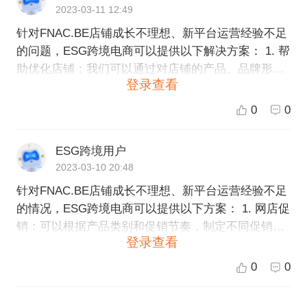
2023-03-11 12:49
针对FNAC.BE店铺成长不理想、新平台运营经验不足
的问题，ESG跨境电商可以提供以下解决方案： 1. 帮
助优化店铺：我们可以通过对店铺的产品、品牌形
登录查看
象、运营策略等方面进行分析，制定出更为合适的运
营计划，提高店铺的曝光率和转化率。 2. 引入专业的
0
0
第三方工具：我们可以引入专业的跨境电商工具，在
平台广告营销、产品评估、订单管理等方面给予支
ESG跨境用户
持。 3. 提供培训和咨询服务：我们可以针对客户的需
2023-03-10 20:48
求提供高效的培训和咨询服务，提升客户在跨境电商
针对FNAC.BE店铺成长不理想、新平台运营经验不足
平台的运营技能和水平。 4. 推荐其他平台：如果FNA
的情况，ESG跨境电商可以提供以下方案： 1. 网店促
C.BE平台并不适合该客户，我们可以推荐其他平台以
销：可以根据产品类别和促销节奏，制定不同促销方
达到更好的销售效果。 综上所述，ESG跨境电商拥有
登录查看
案，如限时折扣、买赠等，提高店铺的曝光和转化。
丰富的跨境电商运营经验和资源，我们会根据客户的
2. 广告投放：可以投放一些相关的搜索和展示广告，
情况，制定出更为有效的解决方案，帮助客户解决问
0
0
提高店铺的曝光和流量。 3. SEO优化：通过分析目标
题，提高店铺的成长和销售效果。欢迎客户选择ESG
平台的搜索规则和流量来源，对店铺进行关键词优化
跨境电商，一起创造更大的成功！