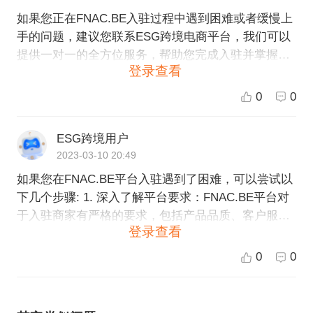
如果您正在FNAC.BE入驻过程中遇到困难或者缓慢上
手的问题，建议您联系ESG跨境电商平台，我们可以
提供一对一的全方位服务，帮助您完成入驻并掌握操
登录查看
作技巧。我们的专业团队将协助您解决平台操作问
题，包括账号注册、店铺开设、商品上架、库存管
0
0
理、订单处理等方面，让您顺利开展业务。同时，我
们也会提供对FNAC.BE平台的深入分析，以帮助您更
ESG跨境用户
好地把握平台运营和营销策略。如果您对此有兴趣，
2023-03-10 20:49
请联系ESG跨境电商进行进一步咨询。
如果您在FNAC.BE平台入驻遇到了困难，可以尝试以
下几个步骤: 1. 深入了解平台要求：FNAC.BE平台对
于入驻商家有严格的要求，包括产品品质、客户服
登录查看
务、退货政策等。您可以认真阅读平台入驻指南和相
关政策规定，确保自己符合要求。 2. 与平台支持团队
0
0
联系：如果您有任何入驻难题或技术问题，您可以直
接联系平台的客服或支持团队，获得帮助和指导。 3.
寻求第三方服务商的帮助：您也可以选择寻求专业的