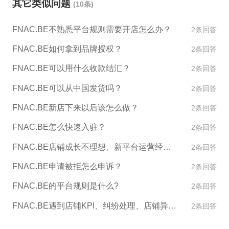
其它类似问题
(10条)
第三方跨境电商服务商提供的入驻支持和协助，例如
ESG跨境电商服务。 ESG跨境电商服务是专业的、全
FNAC.BE不熟悉平台规则需要开店怎么办？
2条回答
球化的跨境电商服务提供商，可帮助您快速入驻FNA
C.BE平台，并提供全方位的跨境电商服务，包括产品
FNAC.BE如何拿到品牌授权？
2条回答
策略、营销、物流、客户服务等，帮助您顺利地将业
FNAC.BE可以用什么收款结汇？
2条回答
务扩展到欧洲市场。如果您需要ESG跨境电商服务的
帮助，请随时联系我们。
FNAC.BE可以从中国发货吗？
2条回答
FNAC.BE新店下来以后该怎么做？
2条回答
FNAC.BE怎么快速入驻？
2条回答
FNAC.BE店铺成长不理想、新平台运营经验不足怎么办？
2条回答
FNAC.BE申请被拒怎么申诉？
2条回答
FNAC.BE的平台规则是什么?
2条回答
FNAC.BE遇到店铺KPI、纠纷处理、店铺异常如何处理？
2条回答