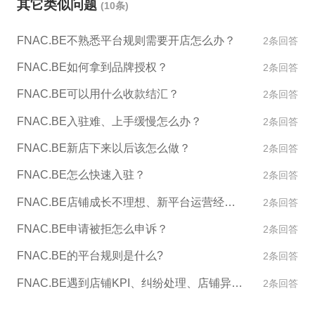
其它类似问题
(10条)
平台入驻，利用平台提供的资源来搭建海外电商店
铺。 3. 建立仓库或物流合作，将库存从中国运往欧
FNAC.BE不熟悉平台规则需要开店怎么办？
2条回答
洲，再通过欧洲本地的物流或者第三方物流公司配送
到消费者手中。但是此方法成本较高，需要投入更多
FNAC.BE如何拿到品牌授权？
2条回答
的资金和人力资源。 无论采用哪种方式，都需要事先
FNAC.BE可以用什么收款结汇？
2条回答
了解法国和比利时的相关法律法规，并满足相应的要
求和规定。此外，也需要对当地市场和消费者需求进
FNAC.BE入驻难、上手缓慢怎么办？
2条回答
行深入调研和分析，以确保产品能够符合当地市场的
FNAC.BE新店下来以后该怎么做？
2条回答
需求。
FNAC.BE怎么快速入驻？
2条回答
FNAC.BE店铺成长不理想、新平台运营经验不足怎么办？
2条回答
FNAC.BE申请被拒怎么申诉？
2条回答
FNAC.BE的平台规则是什么?
2条回答
FNAC.BE遇到店铺KPI、纠纷处理、店铺异常如何处理？
2条回答