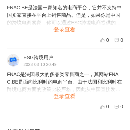
FNAC.BE是法国一家知名的电商平台，它并不支持中
国卖家直接在平台上销售商品。但是，如果你是中国
的跨境电商卖家，你可以通过ESG跨境电商提供的服
登录查看
务进行全球销售，并且也能够将商品运往欧洲，并在
FNAC.BE等欧洲在线购物网站上销售。ESG跨境电商
0
0
拥有强大的全球物流、海外仓储、跨境支付、税务等
服务模块，可以方便稳定地帮助大家实现欧洲的跨境
ESG跨境用户
电商销售。如果您有意愿入驻欧洲电商平台，ESG跨
2023-03-10 20:49
境电商可以为您提供一站式的服务。
FNAC是法国最大的多品类零售商之一，其网站FNA
C.BE是面向比利时的电商平台。由于法国和比利时在
跨境电商方面的政策比较严格，因此从中国直接发货
登录查看
到FNAC.BE可能会涉及到很多条例和限制。建议你可
以通过以下几种方式来尝试在FNAC.BE上销售产品：
0
0
1. 与当地的分销商合作，将产品批量发往分销商的仓
库，分销商再通过他们的销售渠道销售产品。 2. 利用
跨境电商平台来拓展海外市场。可以通过ESG跨境等