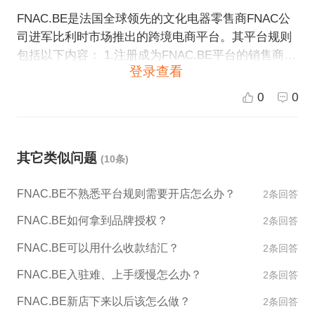
FNAC.BE是法国全球领先的文化电器零售商FNAC公
司进军比利时市场推出的跨境电商平台。其平台规则
包括以下内容： 1.注册成为FNAC.BE平台的销售商需
登录查看
要提供有关企业、商品、销售费用等方面的信息，并
签署销售协议。 2.销售商需要提供商品描述、图片、
0
0
价格等信息，并按照平台的要求建立相应的商品页。
3.平台要求销售商对商品质量和售后服务负责，且符
合法律法规和平台规定的质量标准。 4.平台有权对销
其它类似问题
(10条)
售商提交的商品信息进行审核，对不符合规定或存在
问题的商品进行下架或处罚。 5.平台规定销售商需要
FNAC.BE不熟悉平台规则需要开店怎么办？
2条回答
遵守法律法规及平台相关规定，不得在平台上进行欺
诈、虚假宣传、侵犯知识产权等违法行为。 6.平台会
FNAC.BE如何拿到品牌授权？
2条回答
对销售商进行监督和管理，例如针对商品质量、售后
FNAC.BE可以用什么收款结汇？
2条回答
服务等方面的抽检和巡查。 以上是FNAC.BE平台的一
些规则，如果您有计划入驻该平台，建议您仔细阅读
FNAC.BE入驻难、上手缓慢怎么办？
2条回答
平台的相关规定，并确保您的销售行为符合平台要
FNAC.BE新店下来以后该怎么做？
2条回答
求。