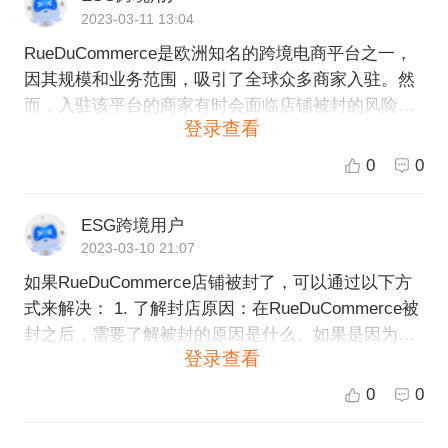
2023-03-11 13:04
RueDuCommerce是欧洲知名的跨境电商平台之一，
因其规模和业务范围，吸引了全球众多商家入驻。然
而，入驻该平台的商家有时会面临店铺被封的风险。
登录查看
店铺被封通常是因为RueDuCommerce平台认为该店
铺存在严重违规行为，如虚假宣传、欺诈消费者、侵
0
0
犯知识产权、违反法律法规等。如果商家涉嫌以上违
规行为，RueDuCommerce将会采取管理措施，包括
ESG跨境用户
暂停或永久关停该店铺，以保障平台内其他商家及用
2023-03-10 21:07
户的权益。 如果您的店铺被封，请详细了解RueDuCo
如果RueDuCommerce店铺被封了，可以通过以下方
mmerce的封店原因，并积极与平台方沟通和解决问
式来解决： 1. 了解封店原因：在RueDuCommerce被
题。在整个过程中，一定要遵守平台规则和法律法
封之后，需要了解被封的原因是什么。如果是因为违
规，保持诚信经营，以重获平台信任和恢复店铺运
登录查看
反了平台的规定或政策，那么就需要修正问题并与平
营。
台沟通解决。 2. 联系平台客服：联系RueDuCommer
0
0
ce客服并说明你的店铺被封的情况，询问封店的原因
以及解封的途径。 3. 提供证明文件：根据RueDuCom