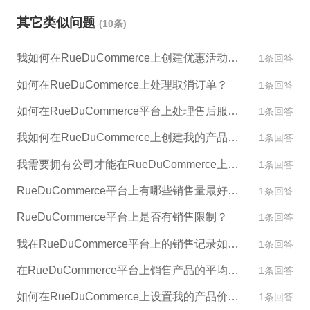
merce的要求，提供所有需要的证明文件，例如经营
其它类似问题
(10条)
许可证、付款证明等以证明你的店铺是合法的。 4. 制
定解封计划：根据RueDuCommerce的要求，制定一
我如何在RueDuCommerce上创建优惠活动和促销？
1条回答
个解封计划并落实执行，例如调整商品售价、改进售
后服务等。 5. 跟进处理：在向RueDuCommerce提交
如何在RueDuCommerce上处理取消订单？
1条回答
解封申请之后，需要跟进处理情况。如果长时间未收
如何在RueDuCommerce平台上处理售后服务？
1条回答
到回复或解封仍未生效，可以再次与平台客服联系。
我如何在RueDuCommerce上创建我的产品目录？
1条回答
我需要拥有公司才能在RueDuCommerce上出售产品吗？
1条回答
RueDuCommerce平台上有哪些销售量最好的产品类别？
1条回答
RueDuCommerce平台上是否有销售限制？
1条回答
我在RueDuCommerce平台上的销售记录如何影响我的账户评级？
1条回答
在RueDuCommerce平台上销售产品的平均价格是多少？
1条回答
如何在RueDuCommerce上设置我的产品价格？
1条回答