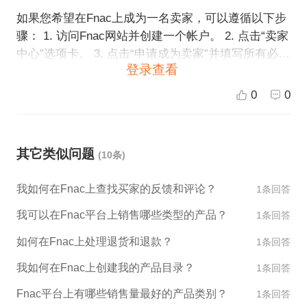
如果您希望在Fnac上成为一名卖家，可以遵循以下步
骤： 1. 访问Fnac网站并创建一个帐户。 2. 点击“卖家
中心”选项卡。 3. 点击“申请成为卖家”并填写所有必要
登录查看
的信息。 4. 等待Fnac审核您的申请。 一旦您的申请
被批准，您将能够在Fnac上开始销售您的商品。请注
0
0
意，在成为一名卖家之前，您需要了解Fnac的销售规
则和操作流程，并确保您的商品符合Fnac的标准和要
求。如果您需要更多帮助，您可以访问Fnac的卖家中
其它类似问题
(10条)
心或联系Fnac的客服团队了解更多信息。同时，我们
也欢迎您将ESG跨境电商平台作为您考虑的另一个跨
我如何在Fnac上查找买家的反馈和评论？
1条回答
境电商销售平台之一。
我可以在Fnac平台上销售哪些类型的产品？
1条回答
如何在Fnac上处理退货和退款？
1条回答
我如何在Fnac上创建我的产品目录？
1条回答
Fnac平台上有哪些销售量最好的产品类别？
1条回答