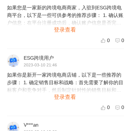
如果您是一家新的跨境电商商家，入驻到ESG跨境电
商平台，以下是一些可供参考的推荐步骤： 1. 确认账
户信息：在平台注册成功后，确认账户信息是否完整
登录查看
和准确 ，包括店铺名称和联系方式等 2. 完善店铺信
息：上传品牌和店铺资料，包括品牌介绍、公司介
0
0
绍、产品图片和描述等，以及设置店家头像、背景图
片和店家公告等，来展示更多在平台上的优势和个性
ESG跨境用户
特色 3. 找到合适人才：根据业务需要，招聘相应岗位
2023-03-10 21:46
的人才，例如跨境进口、外贸销售或市场推广等 4. 建
如果你是新开一家跨境电商店铺，以下是一些推荐的
立商品库存：确定您的产品线，建立库存，将产品上
步骤： 1. 确定销售目标和战略：首先需要了解你的目
传到平台上，同时设置好适当的价格、利润率和库存
标客户和竞争对手，然后制定针对性的销售目标和战
警告等 5. 制定营销计划：根据您的业务目标和定位，
登录查看
略，包括价格、市场定位等方面。 2. 选择跨境电商平
制定合适的营销计划和促销活动，以提高您的店铺品
台：根据你的业务需求，选择适合你的跨境电商平
牌知名度和增加销售额 6. 学习并遵守平台规定：对E
0
0
台，如ESG跨境电商平台。 3. 注册店铺并完善店铺信
SG跨境电商平台和参与市场营销活动的规定进行学习
息：注册店铺需要提供相关身份证明及联系信息等，
和遵守。 ESG跨境电商平台会提供专业的运营服务支
V***an
并完善店铺信息、产品信息等。 4. 寻找供应商和产
持，帮助商家更好地在平台上经营和推广其业务。如