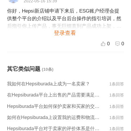
2022-05-16 15:39
品：寻找合适的供应商并选取高质量的产品进行销
果您需要任何帮助，请联系我们的在线客服。
你好，Hepsi新店铺申请下来后，ESG账户经理会提
售，确保产品质量、价格等具备竞争力。 5. 设计品牌
供整个平台的介绍以及平台后台操作的指引培训，然
形象和推广计划：设计符合品牌形象的店铺页面和产
后指引你上传产品，事无巨细直到产品成功上架，接
品展示，制定推广计划并进行线上和线下宣传和推
登录查看
着就等出单发货就可以了，无需负责售前售后以及广
广。 6. 运营和管理：整合各个方面资源，对店铺的运
告和活动。这些平台客户经理都会直接为卖家提供协
营和管理进行优化和持续的跟踪改进，提高店铺的转
0
0
助！
化率和销售额。 如果需要帮助，ESG跨境电商平台可
以为你提供全方位的跨境电商解决方案和帮助，包括
店铺搭建、产品推广、营销规划、售后服务等。
其它类似问题
(10条)
我如何在Hepsiburada上成为一名卖家？
1条回答
在Hepsiburada平台上出售的产品需要满足哪些标准？
1条回答
Hepsiburada平台如何保护卖家和买家的交易安全？
1条回答
如何在Hepsiburada上设置我的运费和物流选项？
1条回答
Hepsiburada平台对于卖家的评价体系是什么样的？
1条回答