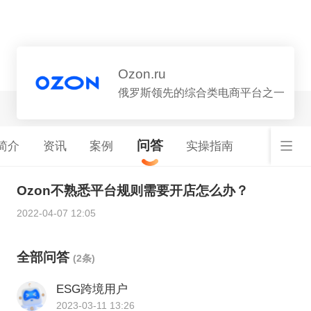
平台详情
Ozon.ru
俄罗斯领先的综合类电商平台之一
问答
简介
资讯
案例
实操指南
Ozon不熟悉平台规则需要开店怎么办？
2022-04-07 12:05
全部问答
(2条)
ESG跨境用户
2023-03-11 13:26