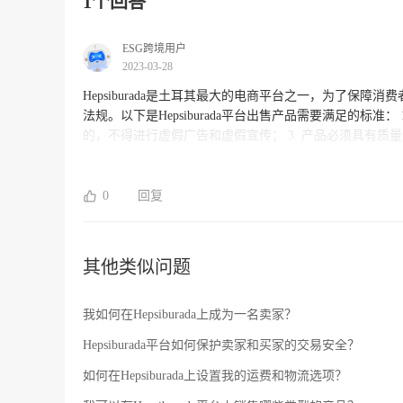
1个回答
ESG跨境用户
2023-03-28
Hepsiburada是土耳其最大的电商平台之一，为了保
法规。以下是Hepsiburada平台出售产品需要满足的标准： 1. 产品必须符合土耳其法律和法规的规定； 2. 产品必须是真实和完整
的，不得进行虚假广告和虚假宣传； 3. 产品必须具有质量保证和相关认证（如CE认证、RoHS认证等）； 4. 产品必须标注清楚产
品的基本信息、使用方法、注意事项等相关信息； 5. 产品必须符合Hepsiburada平台的分类标准和规定； 如果您想要在Hepsiburada
平台上出售产品，建议您了解并遵守上述标准。同时，可
运营的信息。
0
回复
其他类似问题
我如何在Hepsiburada上成为一名卖家？
Hepsiburada平台如何保护卖家和买家的交易安全？
如何在Hepsiburada上设置我的运费和物流选项？