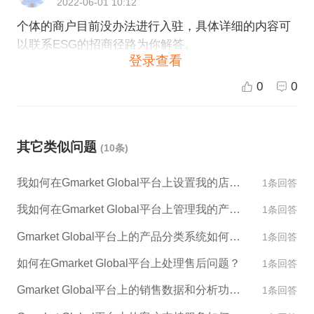
2022-06-01 10:12
为您提供最优秀的跨境电商解决方案。
个体的商户目前没办法进行入驻，具体详细的内容可
以联系ESG的招商径路为你解答。
登录查看
0
0
其它类似问题
(10条)
我如何在Gmarket Global平台上设置我的店铺外观和设计？
1条回答
我如何在Gmarket Global平台上管理我的产品库存？
1条回答
Gmarket Global平台上的产品分类系统如何运作？
1条回答
如何在Gmarket Global平台上处理售后问题？
1条回答
Gmarket Global平台上的销售数据和分析功能是什么？
1条回答