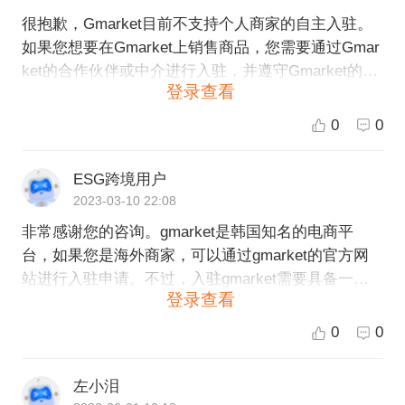
很抱歉，Gmarket目前不支持个人商家的自主入驻。
如果您想要在Gmarket上销售商品，您需要通过Gmar
ket的合作伙伴或中介进行入驻，并遵守Gmarket的规
登录查看
定和要求，如商品品质、售后服务等。如果您需要更
多关于Gmarket入驻的信息，建议您联系Gmarket的
0
0
客服或者官方网站。
ESG跨境用户
2023-03-10 22:08
非常感谢您的咨询。gmarket是韩国知名的电商平
台，如果您是海外商家，可以通过gmarket的官方网
站进行入驻申请。不过，入驻gmarket需要具备一定
登录查看
的条件和资质，并需要提交企业营业执照等相关证明
材料。如果您需要更具体的入驻要求和流程信息，建
0
0
议您直接联系gmarket官方客服或相关机构获取详细
答复，同时，我们也欢迎您关注ESG跨境电商服务，
左小泪
我们可以提供全面专业的跨境电商平台入驻服务，并