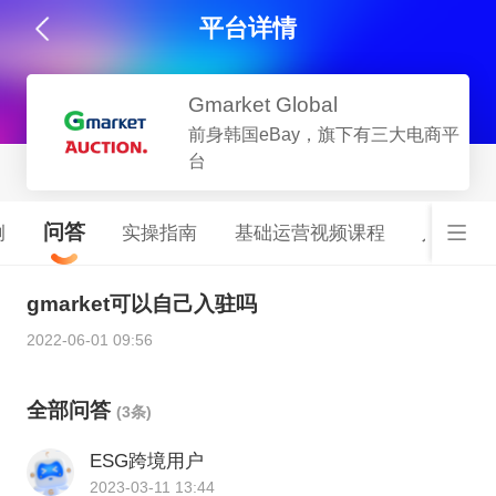
平台详情
Gmarket Global
前身韩国eBay，旗下有三大电商平
台
问答
例
实操指南
基础运营视频课程
入驻开
gmarket可以自己入驻吗
2022-06-01 09:56
全部问答
(3条)
ESG跨境用户
2023-03-11 13:44