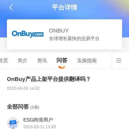
平台详情
ONBUY
全球增长最快的交易平台
问答
首页
简介
资讯
实操指南
OnBuy产品上架平台提供翻译吗？
2022-09-09 14:52
全部问答
(2条)
ESG跨境用户
2023-03-11 13:49