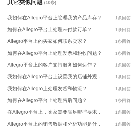
其它类似问题
(10条)
通过并不是一定成功的，需要商家提供充分的资质认
证和商品信息。 如果您需要更多关于Allegro的入驻信
我如何在Allegro平台上管理我的产品库存？
1条回答
息，请联系我们的客服人员，我们会尽快为您提供帮
助。同时，我们也欢迎您考虑ESG跨境平台作为跨境
如何在Allegro平台上处理未付款订单？
1条回答
电商的选择，我们可以为您提供一站式的全球销售解
Allegro平台上的买家如何联系卖家？
1条回答
决方案。
如何在Allegro平台上处理发票和税收问题？
1条回答
Allegro平台上的客户支持服务如何运作？
1条回答
我如何在Allegro平台上设置我的店铺外观和设计？
1条回答
我如何在Allegro上处理发货和物流？
1条回答
如何在Allegro平台上处理售后问题？
1条回答
在Allegro平台上，卖家需要满足哪些要求才能销售产品？
1条回答
Allegro平台上的销售数据和分析功能是什么？
1条回答