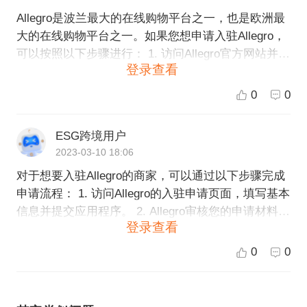
Allegro是波兰最大的在线购物平台之一，也是欧洲最
大的在线购物平台之一。如果您想申请入驻Allegro，
可以按照以下步骤进行： 1. 访问Allegro官方网站并创
登录查看
建账户。 2. 在主页上找到“Biznes”（商业）选项，并
选择“Dołącz do Allegro”（加入Allegro）。 3. 阅读All
0
0
egro的商家要求和使用规则，并确认您接受这些条
款。 4. 提交相关信息，包括公司信息、产品信息、运
ESG跨境用户
营资质等，以完成申请。 5. 等待审核结果，如果申请
2023-03-10 18:06
被接受，就可以开始在Allegro上开展业务了。 如果您
对于想要入驻Allegro的商家，可以通过以下步骤完成
在申请过程中遇到问题，可以通过Allegro的客服中心
申请流程： 1. 访问Allegro的入驻申请页面，填写基本
与平台联系获取帮助。另外，如果您需要专业的跨境
信息并提交应用程序。 2. Allegro审核您的申请材料，
电商服务，ESG跨境电商可以为您提供全球开店、品
登录查看
包括公司信息、商品品类和资质等。 3. 若审核通过，
牌推广、物流配送等业务支持，欢迎选择ESG跨境电
Allegro会向您发送账户登录信息，并可以开始上传商
商。
0
0
品和设置店铺信息。 值得注意的是，Allegro对商家入
驻有较高的要求，需要保证商品质量和服务水平，同
时还需要遵守平台的规定和政策。因此，入驻申请的