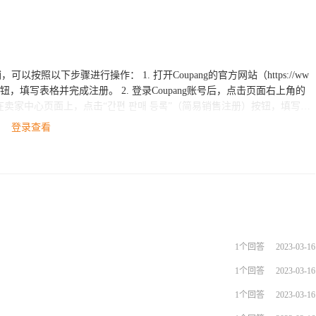
. 打开Coupang的官方网站（https://ww
册）按钮，填写表格并完成注册。 2. 登录Coupang账号后，点击页面右上角的
 在卖家中心页面上，点击“간편 판매 등록”（简易销售注册）按钮，填写店
）。 4. 验证并确认提交所填写的信息无误后，Coupang平台会进行
登录查看
运等方面的支持和帮助，欢迎咨询和加入我们！
1个回答
2023-03-16
1个回答
2023-03-16
1个回答
2023-03-16