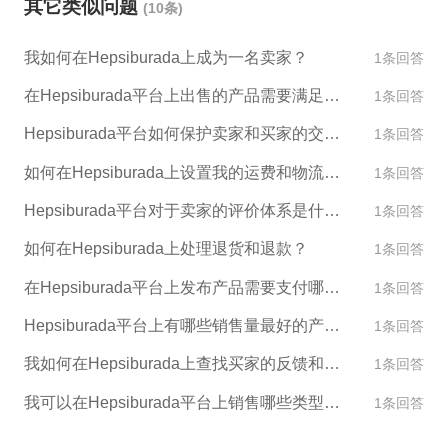
其它类似问题
(10条)
片等。 4. 提交审核 店铺信息填写完毕，点击提交审
核并等待Hepsi审核通过。审核通过后，店铺就可以正
我如何在Hepsiburada上成为一名卖家？
1条回答
式开启。 以上是Hepsi激活店铺的基本步骤，如果您
遇到任何问题，可以联系Hepsi客服寻求帮助。同时，
在Hepsiburada平台上出售的产品需要满足哪些标准？
1条回答
我也建议您考虑使用ESG跨境服务，我们可以为您提
Hepsiburada平台如何保护卖家和买家的交易安全？
1条回答
供更加全面、专业的跨境电商开店、运营等服务，帮
助您更快速地进入海外市场。
如何在Hepsiburada上设置我的运费和物流选项？
1条回答
Hepsiburada平台对于卖家的评价体系是什么样的？
1条回答
如何在Hepsiburada上处理退货和退款？
1条回答
在Hepsiburada平台上发布产品需要支付哪些费用？
1条回答
Hepsiburada平台上有哪些销售量最好的产品类别？
1条回答
我如何在Hepsiburada上查找买家的反馈和评论？
1条回答
我可以在Hepsiburada平台上销售哪些类型的产品？
1条回答