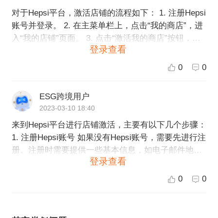
对于Hepsi平台，激活店铺的流程如下： 1. 注册Hepsi
账号并登录。 2. 在主菜单栏上，点击“我的商店”，进
入“我的店铺”页面。 3. 点击“激活我的商店”按钮，填
登录查看
写店铺相关信息，包括店铺名称、品牌、联系信息、
经营范围等。 4. 点击“提交”按钮，系统将自动审核您
0
0
的店铺信息。审核通过后，您将收到平台的邮件通
知。 5. 在审核通过后，您可以开始上传产品、设置价
ESG跨境用户
格、描述等店铺基本信息。 需要注意的是，为了确保
2023-03-10 18:40
您的店铺能够顺利激活，您需要准备好以下材料： 1.
来到Hepsi平台进行店铺激活，主要有以下几个步骤：
公司注册证明或营业执照。 2. 公司银行账户证明。 3.
1. 注册Hepsi账号 如果没有Hepsi账号，需要先进行注
店铺负责人的个人身份证复印件。 如果您还有其他问
册。注册时需要提供一些基本信息，如电子邮件地
题，可以直接联系ESG跨境电商客服，我们将随时为
登录查看
址、密码等。 2. 登录Hepsi账号 注册成功后，使用用
您提供帮助。同时，我们也非常欢迎您选择ESG跨境
户名和密码登录Hepsi账号。 3. 创建店铺 登录后，可
电商作为您的解决方案提供商，我们将为您提供更加
0
0
以在Hepsi主页的右上角找到“店铺”选项。进入店铺页
全面的跨境电商服务。
面后，可以点击“创建店铺”按钮，开始创建自己的店
铺。店铺创建过程中需要填写店铺信息、上传产品图