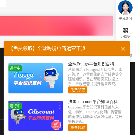
平台顾问
小程序
【免费领取】全球跨境电商运营干货
返回顶部
企业微信
官方公众号
全球Fruugo平台知识百科
进行中
系统涵盖了Fruugo从开店准备、账
户管理、运营优化到支付结算等全
链路知识，旨在帮助卖家快速上
手、合规经营并提升销售表现。
免费领取
法国cdiscount平台知识百科
进行中
Cdiscount平台知识百科覆盖从入
驻、物流、Listing优化到广告营销
的全流程帮助卖家高效运营，提升
销售表现。
免费领取