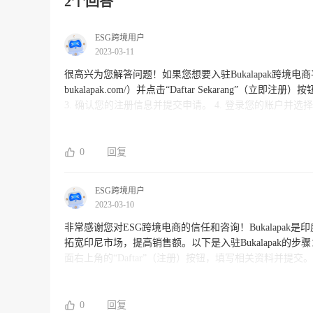
2个回答
ESG跨境用户
2023-03-11
很高兴为您解答问题！如果您想要入驻Bukalapak跨境电商平台，可以按照以下步骤进行： 1. 
bukalapak.com/）并点击“Daftar Sekarang”（立即注册）按钮。 2. 填写您的个人信息，包括姓名、电子邮件、密码和电话
3. 确认您的注册信息并提交申请。 4. 登录您的账户并选择“成为卖家”选项。 5. 填写您的商户资料，包括店铺名称、联系信息和发
货地址等等。 6. 遵守Bukalapak平台相关政策和规定，如商品质量、价格标准和售后服务等等。 如果您在注册或经营过程中遇到任
何问题，可以联系Bukalapak平台客户服务部门寻求帮
供全球开店、运营等服务，欢迎您选择我们作为您的合作
0
回复
ESG跨境用户
2023-03-10
非常感谢您对ESG跨境电商的信任和咨询！Bukalapak是
拓宽印尼市场，提高销售额。以下是入驻Bukalapak的步骤： 1.访问Bukalapak网站（https://www.bukalapak.com/merchant） 2
面右上角的“Daftar”（注册）按钮，填写相关资料并提交。 3.接下来会出现选择商家类型的页面，请根据您的实际情况选择。 4.
成商家类型选择后，就可以登录Bukalapak商家后台进行店铺开设和产品上架了。 如果您
关于Bukalapak入驻以及跨境电商平台的咨询和服务，
0
回复