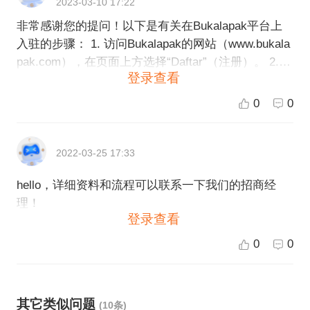
2023-03-10 17:22
ukalapak平台的相关费用和服务等信息。 7. 点击提
非常感谢您的提问！以下是有关在Bukalapak平台上
交，您的申请就会进行审核。如果审核通过，您可以
入驻的步骤： 1. 访问Bukalapak的网站（www.bukala
在Bukalapak平台上开始销售商品。 如果您需要更详
pak.com），在页面上方选择“Daftar”（注册）。 2.
细的信息，您可以联系Bukalapak平台的客服部门获
登录查看
接下来需要填写一些必要的信息，如商家名称、联系
取帮助和支持，评估您在Bukalapak平台上销售的机
人信息、商家类型等，请确保填写的信息准确无误。
会和风险，以及达成更好的销售业绩。同时，我们ES
0
0
3. 设置账户密码并完成注册后，登录自己的Bukalapa
G跨境提供专业的跨境电商服务，欢迎您一起合作。
k账号，完成商家信息的填写和认证。 4. 关于商家认
证，Bukalapak会要求提交一些商家资料和证件来验
2022-03-25 17:33
证商家的合法性，如公司营业执照、税务证件等。商
hello，详细资料和流程可以联系一下我们的招商经
家认证通过后，就可以在Bukalapak上开店了。 5. 开
理！
店后，您需要上传商品信息、设置商品价格和物流方
登录查看
式等，确保商品信息准确无误。 如果您在入驻过程中
遇到问题，可以在Bukalapak的客服中心查找相关答
0
0
案或与客服人员联系。同时，ESG跨境电商也可以为
您提供更专业的入驻指导和完整的跨境电商服务，欢
迎向我们咨询。
其它类似问题
(10条)