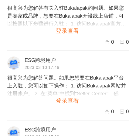
很高兴为您解答有关入驻Bukalapak的问题。如果您
是卖家或品牌，想要在Bukalapak开设线上店铺，可
以按照以下步骤进行入驻： 1. 访问Bukalapak官方网
登录查看
站，点击右上角“Daftar”按钮，并选择“Daftar sebagai
penjual” 2. 输入您的手机号码，创建Bukalapak账户
0
0
3. 填写您的基本信息，包括店铺名称、店铺描述、联
系人信息等 4. 阅读并同意Bukalapak的服务条款和条
ESG跨境用户
件 5. 进行店铺设置，上传商品信息，并配置运费、价
2023-03-10 17:46
格等信息 6. 等待Bukalapak进行店铺审核，审核通过
很高兴为您解答问题。如果您想要在Bukalapak平台
后即可正式开设线上店铺 如果您需要更多帮助或有疑
上入驻，您可以如下操作： 1. 访问Bukalapak网站并
问，可以联系Bukalapak的客服团队，或者向ESG跨
注册账户。 2. 在"菜单"中找到"Seller Center"，然后
境电商咨询相关入驻事宜。我们将尽全力为您提供优
登录查看
单击注册链接。 3. 输入您的商家资料，包括商铺名
质的跨境电商服务。
称、地址、联系人以及联系方式等。 4. 填写您提供的
0
0
商品的详细资料，包括名称、价格、品牌、库存以及
其他相关的信息。 5. 同意Bukalapak平台的规则与条
ESG跨境用户
款，上传和提交相关的文件。 6. 阅读和确认您入驻B