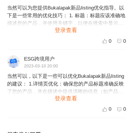
当然可以为您提供Bukalapak新品listing优化指导。以
下是一些常用的优化技巧： 1. 标题：标题应该准确地
描述您的产品，并使用关键字，以便在搜索中显示。
登录查看
2. 描述：提供清晰、简洁和有吸引力的描述，突出产
品的特点和优势。使用关键字来提高搜索排名。 3. 图
0
0
片：使用高质量的图片，并确保它们清晰、精美，并
显示产品的相应细节。 4. 价格：使用有竞争力的价格
ESG跨境用户
来吸引更多的买家。 5. 分类：选择正确的分类，确保
2023-03-10 20:00
您的产品可以在正确的地方被发现。 6. 库存：确保您
当然可以，以下是一些可以优化Bukalapak新品listing
的产品有足够的库存，并保持它们的可用性。 7. 物
的建议： 1.详情页优化：确保您的产品标题准确反映
流：提供可靠和快速的物流服务，并且与您的买家进
了您的产品，并在描述中提供清晰的信息（如产品尺
行沟通，让他们知道产品何时会到达。 希望这些建议
登录查看
寸、颜色、材质、功能等）。此外，您可以在详情页
能够帮助您在Bukalapak上更好地销售您的产品。如
中添加高质量的产品图片以吸引更多客户。 2.标签使
果您需要更多帮助，我们欢迎随时与您沟通。
0
0
用：使用有关您的产品的应用程序标签（如款式，用
途，种类等）有助于提高您的产品的可见性，因为这
些标签可以直接与客户搜索相关。 3.定价策略：在Bu