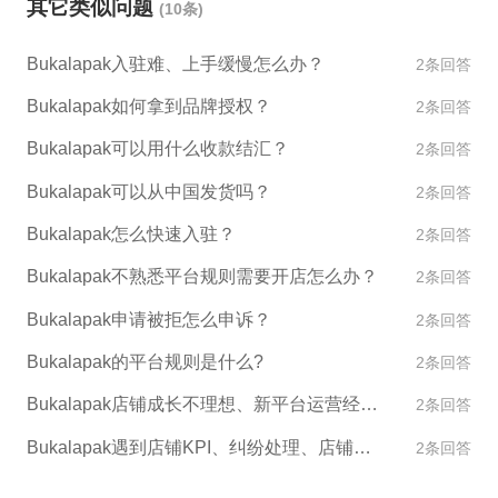
其它类似问题
(10条)
kalapak上定价时，请考虑到交易费用。如果您的产品
价格设置过高，可能会导致客户的转化率低。因此，
Bukalapak入驻难、上手缓慢怎么办？
2条回答
您可以使用低于竞争对手的价格吸引更多的客户。 4.
物流服务：选择可靠的物流服务，并并为您的客户提
Bukalapak如何拿到品牌授权？
2条回答
供最快的配送服务。通过选择高信用度的物流服务，
Bukalapak可以用什么收款结汇？
2条回答
客户可以信任您的物流服务，从而提高差评率。 5.客
户反馈：及时回复客户提出的问题和反馈，并且在服
Bukalapak可以从中国发货吗？
2条回答
务尽可能的贴心。这样的做法既能够建立良好的口
Bukalapak怎么快速入驻？
2条回答
碑，也能够获得更多的客户。 希望上述建议对您有帮
Bukalapak不熟悉平台规则需要开店怎么办？
助！
2条回答
Bukalapak申请被拒怎么申诉？
2条回答
Bukalapak的平台规则是什么?
2条回答
Bukalapak店铺成长不理想、新平台运营经验不足怎么办？
2条回答
Bukalapak遇到店铺KPI、纠纷处理、店铺异常如何处理？
2条回答