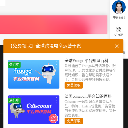
平台顾问
小程序
【免费领取】全球跨境电商运营干货
返回顶部
企业微信
官方公众号
全球Fruugo平台知识百科
进行中
系统涵盖了Fruugo从开店准备、账
户管理、运营优化到支付结算等全
链路知识，旨在帮助卖家快速上
手、合规经营并提升销售表现。
免费领取
法国cdiscount平台知识百科
进行中
Cdiscount平台知识百科覆盖从入
驻、物流、Listing优化到广告营销
的全流程帮助卖家高效运营，提升
销售表现。
免费领取