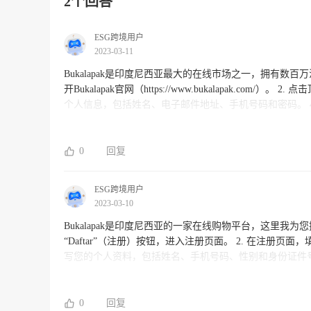
2个回答
ESG跨境用户
2023-03-11
Bukalapak是印度尼西亚最大的在线市场之一，拥有数百万注册
开Bukalapak官网（https://www.bukalapak.com
个人信息，包括姓名、电子邮件地址、手机号码和密码。 4. 确认您已
ng”（立即注册）按钮。 6. 您将收到一条确认邮件，点击其中的链接以激活您的账户。 完
账户购买和销售商品了。请注意，Bukalapak可能会要
0
回复
ESG跨境用户
2023-03-10
Bukalapak是印度尼西亚的一家在线购物平台，这里我为您提供一下Bukalapak注册教程：
“Daftar”（注册）按钮，进入注册页面。 2. 在注册页面，填写邮箱地址和密码，接着点击“Daftar”按钮。 3. 在接下来的页面上，填
写您的个人资料，包括姓名、手机号码、性别和身份证件号码。 4. 接着，您需要验证您的手机号码，系统会给您发
信，请注意查收并输入验证码。 5. 完成以上步骤后，您的Bukalapak账户已经创建成功，您可以登录并在Bukalapak平台上购买商
品，或
0
回复